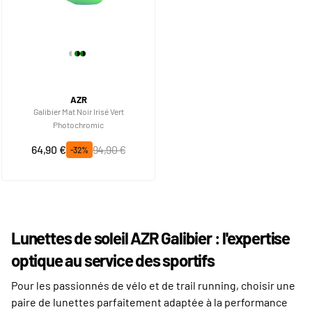
AZR
Galibier Mat Noir Irisé Vert
Photochromic
Prix spécial
Prix normal
64,90 €
94,90 €
-32%
Lunettes de soleil AZR Galibier : l'expertise
optique au service des sportifs
Pour les passionnés de vélo et de trail running, choisir une
paire de lunettes parfaitement adaptée à la performance