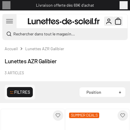
Livraison offerte dès 69€ d'achat
Aller au contenu
Rechercher dans tout le magasin...
Accueil
Lunettes AZR Galibier
Lunettes AZR Galibier
3
ARTICLES
FILTRES
SUMMER DEALS