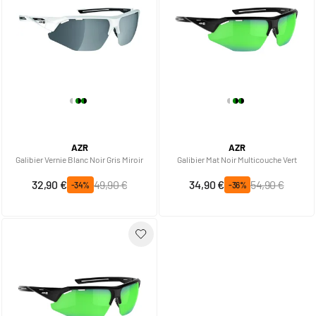
AZR
AZR
Galibier Vernie Blanc Noir Gris Miroir
Galibier Mat Noir Multicouche Vert
Prix spécial
Prix normal
Prix spécial
Prix normal
32,90 €
49,90 €
34,90 €
54,90 €
-34%
-36%