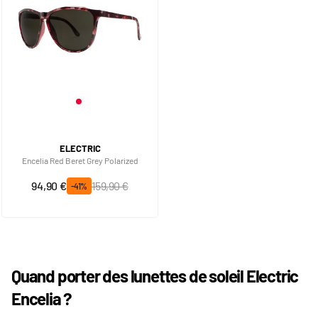
ELECTRIC
Encelia Red Beret Grey Polarized
Prix spécial
Prix normal
94,90 €
159,90 €
-41%
Quand porter des lunettes de soleil Electric
Encelia ?