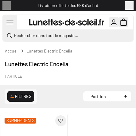
Livraison offerte dès 69€ d'achat
Aller au contenu
Rechercher dans tout le magasin...
Accueil
Lunettes Electric Encelia
Lunettes Electric Encelia
1
ARTICLE
FILTRES
SUMMER DEALS