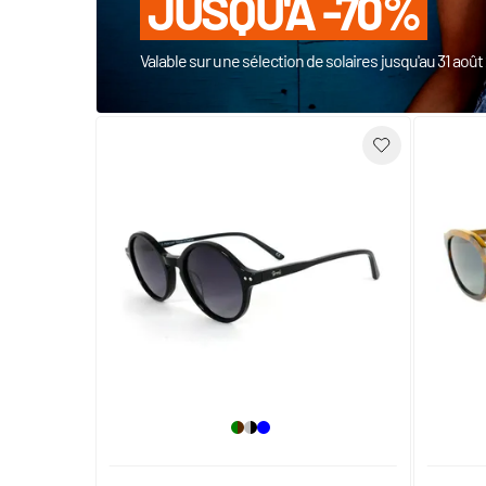
JUSQU'À -70%
Valable sur une sélection de solaires jusqu'au 31 aoû