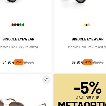
BINOCLE EYEWEAR
BINOCLE EYEWEAR
James Black Grey Polarized
Monica Gold Grey Polarize
Prix spécial
Prix normal
Prix spécial
Prix normal
54,90 €
89,90 €
69,90 €
89,90 €
-39%
-22%
-5%
À VALOIR SUR
METAOPTI