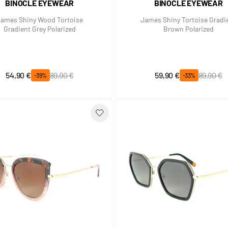
BINOCLE EYEWEAR
BINOCLE EYEWEAR
ames Shiny Wood Tortoise
James Shiny Tortoise Gradi
Gradient Grey Polarized
Brown Polarized
Prix spécial
Prix normal
Prix spécial
Prix normal
54,90 €
89,90 €
59,90 €
89,90 €
-39%
-33%