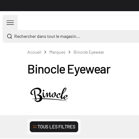
Aller au contenu
Rechercher dans tout le magasin...
Accueil
Marques
Binocle Eyewear
Binocle Eyewear
TOUS LES FILTRES