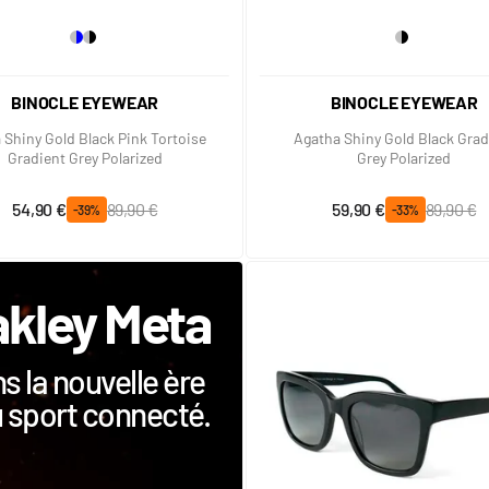
BINOCLE EYEWEAR
BINOCLE EYEWEAR
a Shiny Gold Black Pink Tortoise
Agatha Shiny Gold Black Grad
Gradient Grey Polarized
Grey Polarized
Prix spécial
Prix normal
Prix spécial
Prix normal
54,90 €
89,90 €
59,90 €
89,90 €
-39%
-33%
kley Meta
s la nouvelle ère
 sport connecté.