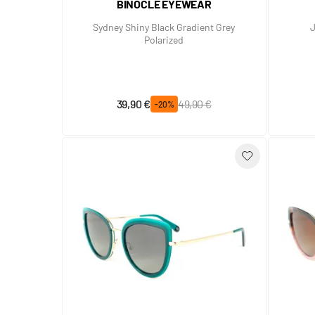
BINOCLE EYEWEAR
Sydney Shiny Black Gradient Grey
J
Polarized
Prix spécial
Prix normal
39,90 €
49,90 €
-20%