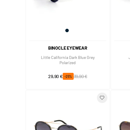
BINOCLE EYEWEAR
Little California Dark Blue Grey
Polarized
Prix spécial
Prix normal
29,90 €
39,90 €
-25%