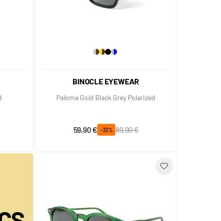
BINOCLE EYEWEAR
d
Paloma Gold Black Grey Polarized
Prix spécial
Prix normal
59,90 €
89,90 €
-33%
CS