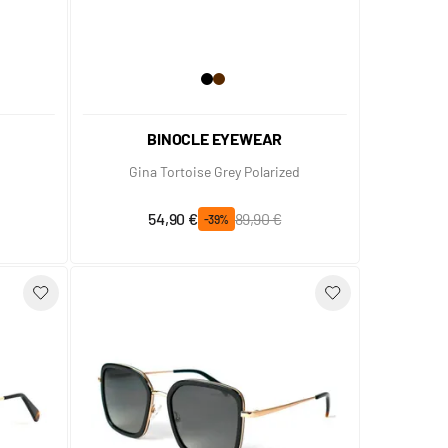
BINOCLE EYEWEAR
Gina Tortoise Grey Polarized
Prix spécial
Prix normal
54,90 €
89,90 €
-39%