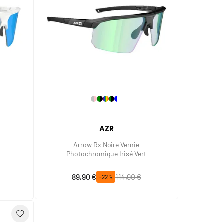
AZR
Arrow Rx Noire Vernie
Photochromique Irisé Vert
Prix spécial
Prix normal
89,90 €
114,90 €
-22%