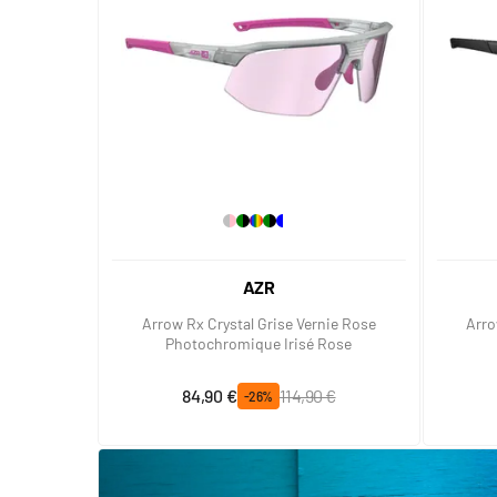
AZR
Arrow Rx Crystal Grise Vernie Rose
Arro
Photochromique Irisé Rose
Prix spécial
Prix normal
84,90 €
114,90 €
-26%