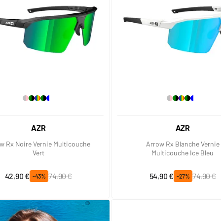
AZR
AZR
w Rx Noire Vernie Multicouche
Arrow Rx Blanche Vernie
Vert
Multicouche Ice Bleu
Prix spécial
Prix normal
Prix spécial
Prix normal
42,90 €
74,90 €
54,90 €
74,90 €
-43%
-27%