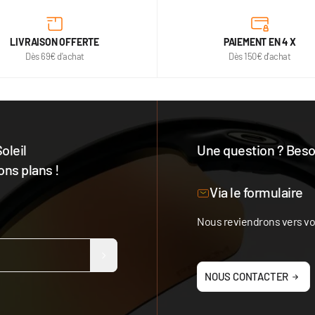
LIVRAISON OFFERTE
PAIEMENT EN 4 X
Dès 69€ d'achat
Dès 150€ d'achat
oleil
Une question ? Besoi
ons plans !
Notre équipe est à votre 
Via le formulaire
Nous reviendrons vers vou
NOUS CONTACTER