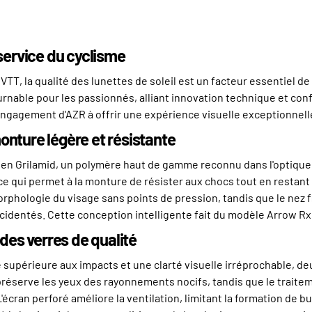
service du cyclisme
VTT, la qualité des lunettes de soleil est un facteur essentiel 
nable pour les passionnés, alliant innovation technique et con
'engagement d'AZR à offrir une expérience visuelle exceptionnel
nture légère et résistante
 en Grilamid, un polymère haut de gamme reconnu dans l'optique
, ce qui permet à la monture de résister aux chocs tout en restan
rphologie du visage sans points de pression, tandis que le nez f
ccidentés. Cette conception intelligente fait du modèle Arrow Rx u
 des verres de qualité
supérieure aux impacts et une clarté visuelle irréprochable, de
préserve les yeux des rayonnements nocifs, tandis que le traitem
'écran perforé améliore la ventilation, limitant la formation de b