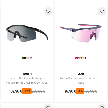
SMITH
AZR
Defy Matte Black Chromapop
Iseran Crystale Violette Vernie Irisé
Photochromic Clear To Grey + Clear
Rose
Prix spécial
Prix normal
Prix spécial
Prix normal
159,90 €
205,00 €
97,90 €
109,90 €
-22%
-11%