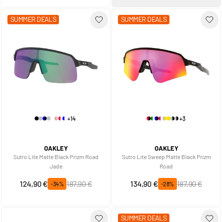
SUMMER DEALS
SUMMER DEALS
+14
+3
OAKLEY
OAKLEY
Sutro Lite Matte Black Prizm Road
Sutro Lite Sweep Matte Black Prizm
Jade
Road
Prix spécial
Prix normal
Prix spécial
Prix normal
124,90 €
187,90 €
134,90 €
187,90 €
-34%
-28%
SUMMER DEALS