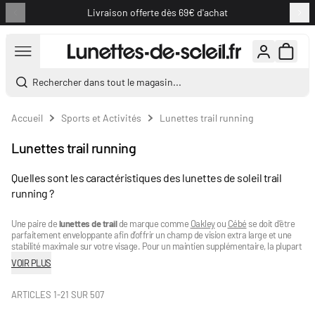
Livraison offerte dès 69€ d'achat
Aller au contenu
Rechercher dans tout le magasin...
Accueil
Sports et Activités
Lunettes trail running
Lunettes trail running
Quelles sont les caractéristiques des lunettes de soleil trail
running ?
Une paire de
lunettes de trail
de marque comme
Oakley
ou
Cébé
se doit d’être
parfaitement enveloppante afin d’offrir un champ de vision extra large et une
stabilité maximale sur votre visage. Pour un maintien supplémentaire, la plupart
des modèles sont dotés de branches et de plaquettes de nez renforcés avec un
VOIR PLUS
caoutchouc antidérapant. Ces renforts ajoutent également un très grand
confort, ce qui est primordial lorsqu’on se lance dans les trails longues distances
comme l’ultra trail du Mont-Blanc UTMB. Pour garder une vision parfaitement
ARTICLES
1
-
21
SUR
507
nette et sans gêne, les
lunettes de course à pied
laissent de l’espace entre les
verres et la monture afin d’assurer une excellente circulation de l’air et ainsi