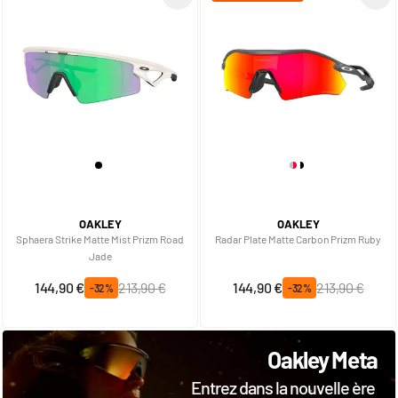
OAKLEY
OAKLEY
Sphaera Strike Matte Mist Prizm Road
Radar Plate Matte Carbon Prizm Ruby
Jade
Prix spécial
Prix normal
Prix spécial
Prix normal
144,90 €
213,90 €
144,90 €
213,90 €
-32%
-32%
Oakley Meta
Entrez dans la nouvelle ère