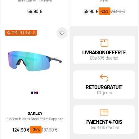
Grey Cherry Pink Revo
Revo
Prix spécial
Prix normal
59,90 €
59,90 €
79,90 €
-25%
SUMMER DEALS
LIVRAISON OFFERTE
Dès 69€ d'achat
RETOUR GRATUIT
100 jours
OAKLEY
EVZero Blades Steel Prizm Sapphire
PAIEMENT 4 FOIS
Dès 150€ d'achat
Prix spécial
Prix normal
124,90 €
187,90 €
-34%