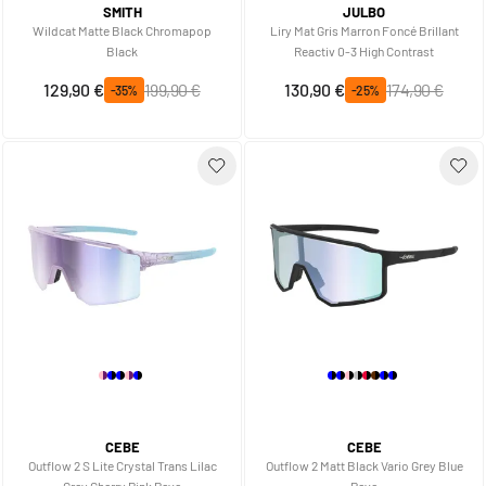
SMITH
JULBO
Wildcat Matte Black Chromapop
Liry Mat Gris Marron Foncé Brillant
Black
Reactiv 0-3 High Contrast
Prix spécial
Prix normal
Prix spécial
Prix normal
129,90 €
199,90 €
130,90 €
174,90 €
-35%
-25%
CEBE
CEBE
Outflow 2 S Lite Crystal Trans Lilac
Outflow 2 Matt Black Vario Grey Blue