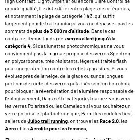
High Contrast, Light Amplifier ou encore Glare Control de
grande qualité. Il existe différentes plages de catégories,
et notamment la plage de catégorie 1 à 3, qui suffit
largement pour le trail running si vous ne dépassez pas les
sommets de
plus de 3 000 m d’altitude
. Dans le cas
contraire, il vous faudra des
verres allant jusqu’à la
catégorie 4
. Si des lunettes photochromiques ne vous
conviennent pas, la marque propose des verres Spectron
en polycarbonate, très résistants, légers et traités flash
pour une protection contre les reflets parasites. Si vous
évoluez près de la neige, de la glace ou sur de longues
portions de route, des verres polarisés sont un bon choix
pour bloquer la réverbération de la lumière responsable de
l’éblouissement. Dans cette catégorie, tournez-vous vers
les verres Polarized ou les Cameleon si vous souhaitez un
verre polarisé et photochromique. Parmi les modèles best-
sellers de
Julbo trail running
, on trouve les
Race 2.0
, les
Aero
et les
Aerolite pour les femmes
.