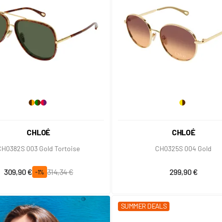
CHLOÉ
CHLOÉ
CH0382S 003 Gold Tortoise
CH0325S 004 Gold
Prix spécial
Prix normal
309,90 €
314,34 €
299,90 €
-1%
SUMMER DEALS