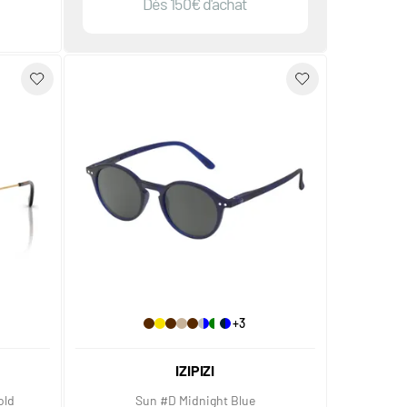
Dès 150€ d'achat
+3
IZIPIZI
old
Sun #D Midnight Blue