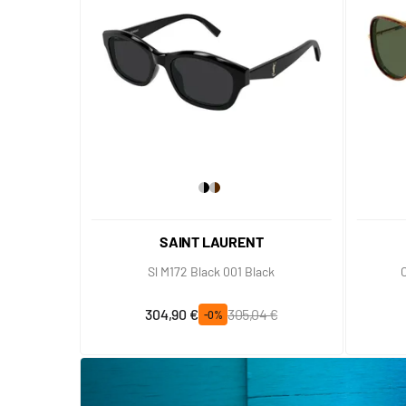
SAINT LAURENT
Sl M172 Black 001 Black
Prix spécial
Prix normal
304,90 €
305,04 €
-0%