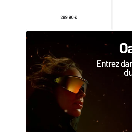
289,90 €
Oa
Entrez dan
du