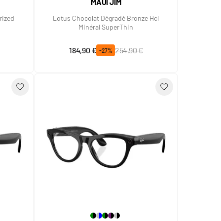
MAUI JIM
rized
Lotus Chocolat Dégradé Bronze Hcl
Minéral SuperThin
Prix spécial
Prix normal
184,90 €
254,90 €
-27%