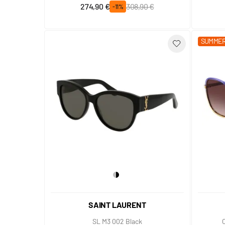
Prix spécial
Prix normal
274,90 €
308,90 €
-11%
SUMMER
SAINT LAURENT
SL M3 002 Black