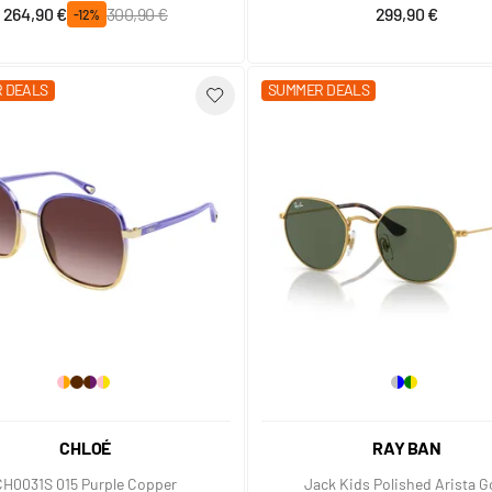
Prix spécial
Prix normal
264,90 €
300,90 €
299,90 €
-12%
 DEALS
SUMMER DEALS
CHLOÉ
RAY BAN
CH0031S 015 Purple Copper
Jack Kids Polished Arista G