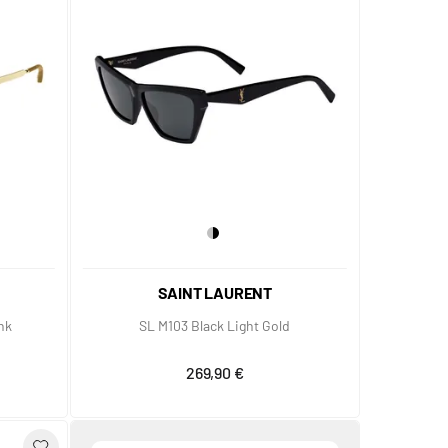
SAINT LAURENT
nk
SL M103 Black Light Gold
269,90 €