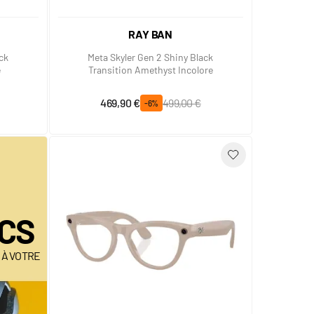
RAY BAN
ck
Meta Skyler Gen 2 Shiny Black
e
Transition Amethyst Incolore
Prix spécial
Prix normal
469,90 €
499,00 €
-6%
CS
 À VOTRE