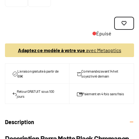
Épuisé
Adaptez ce modèle à votre vue
avec Metaoptics
Livraison gratuite à partir de
Commandez avant 14h et
69€
soyez livré demain
Retour GRATUIT sous 100
Paiement en 4 fois sans frais
jours
Description
Description Barra Matte Black Chromapop