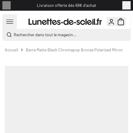
Livraison offerte dès 69€ d'achat
Aller au contenu
Rechercher dans tout le magasin...
Accueil
Barra Matte Black Chromapop Bronze Polarized Mirror