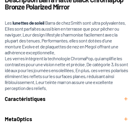
Bronze Polarized Mirror
Les
lunettes de soleil
Barra de chez Smith sont ultra polyvalentes.
Elles sont parfaites aussi bien en terrasse que pour pêcher ou
naviguer. Leur design lifestyle s'harmonise facilement avec la
plupart des tenues. Performantes, elles sont dotées d'une
monture Evolve et de plaquettes de nez en Megol offrant une
adhérence exceptionnelle.
Les verres intègrent la technologie ChromaPop, qui amplifie les
contrastes pour une vision nette et précise. De catégorie 3, ils sont
idéaux pour les journées ensoleillées. En plus, ces verres polarisés
éliminent les reflets sur les surfaces planes, réduisant ainsi
l'éblouissement. Leur teinte marron assure une excellente
perception des reliefs.
Caractéristiques
MetaOptics