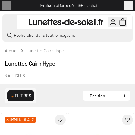
Livraison offerte dès 69€ d'achat
Aller au contenu
Rechercher dans tout le magasin...
Accueil
Lunettes Cairn Hype
Lunettes Cairn Hype
3
ARTICLES
FILTRES
SUMMER DEALS