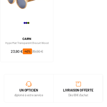
CAIRN
Hype Mat Transparent Biscuit Wood
Prix spécial
Prix normal
23,90 €
39,90 €
-40%
UN OPTICIEN
LIVRAISON OFFERTE
diplomé à votre service
Dès 69€ d'achat