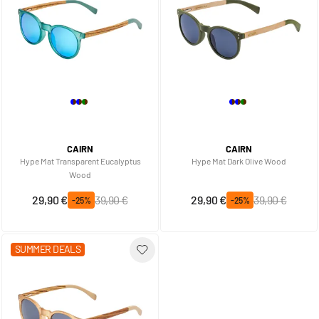
CAIRN
CAIRN
Hype Mat Transparent Eucalyptus
Hype Mat Dark Olive Wood
Wood
Prix spécial
Prix normal
Prix spécial
Prix normal
29,90 €
39,90 €
29,90 €
39,90 €
-25%
-25%
SUMMER DEALS