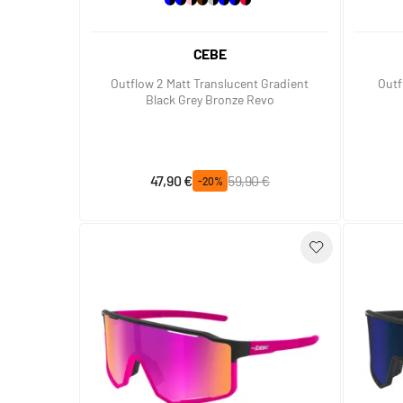
CEBE
Outflow 2 Matt Translucent Gradient
Outf
Black Grey Bronze Revo
Prix spécial
Prix normal
47,90 €
59,90 €
-20%