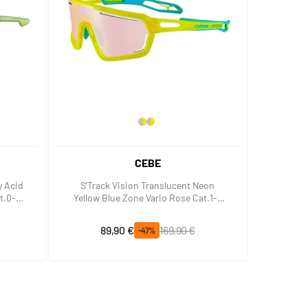
CEBE
y Acid
S'Track Vision Translucent Neon
t.0-3
Yellow Blue Zone Vario Rose Cat.1-3
Silver
Prix spécial
Prix normal
89,90 €
169,90 €
-47%