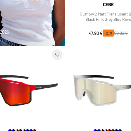
CEBE
Outflow 2 Matt Translucent 
Black Pink Grey Blue Rev
t 2026
Prix spécial
Prix normal
47,90 €
59,90 €
J'EN PROFITE
-20%