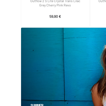
Outflow 2 S Lite Crystal Trans Lilac
Outfl
Grey Cherry Pink Revo
59,90 €
SUMMER