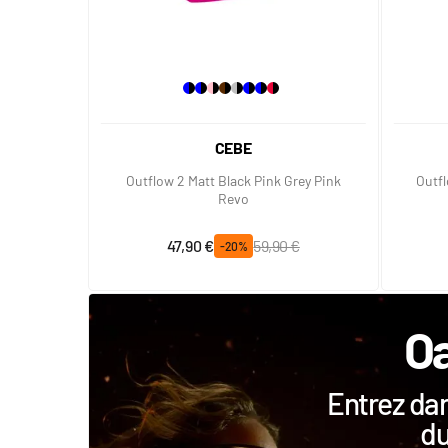
CEBE
Outflow 2 Matt Black Pink Grey Pink
Outfl
Revo
Prix spécial
Prix normal
47,90 €
59,90 €
-20%
Oa
Entrez dan
du