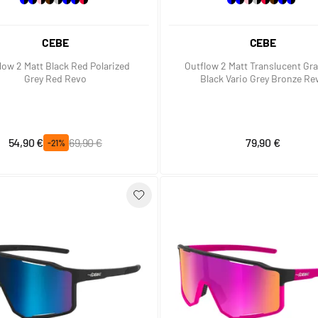
CEBE
CEBE
low 2 Matt Black Red Polarized
Outflow 2 Matt Translucent Gr
Grey Red Revo
Black Vario Grey Bronze Re
Prix spécial
Prix normal
54,90 €
69,90 €
79,90 €
-21%