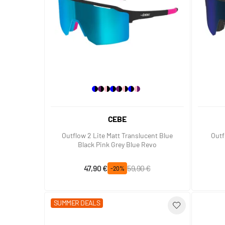
CEBE
Outflow 2 Lite Matt Translucent Blue
Outf
Black Pink Grey Blue Revo
Prix spécial
Prix normal
47,90 €
59,90 €
-20%
SUMMER DEALS