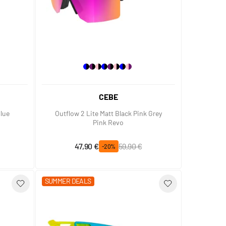
CEBE
Blue
Outflow 2 Lite Matt Black Pink Grey
o
Pink Revo
Prix spécial
Prix normal
47,90 €
59,90 €
-20%
SUMMER DEALS