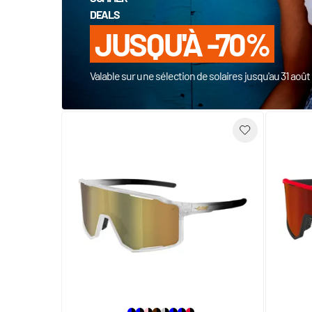
DEALS
JUSQU'À -70%
Valable sur une sélection de solaires jusqu'au 31 aoû