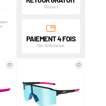
100 jours
adient
vo
PAIEMENT 4 FOIS
Dès 150€ d'achat