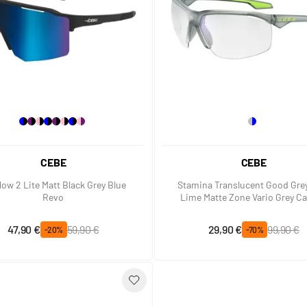
CEBE
CEBE
low 2 Lite Matt Black Grey Blue
Stamina Translucent Good Gre
Revo
Lime Matte Zone Vario Grey Ca
Blue
Prix spécial
Prix normal
Prix spécial
Prix normal
47,90 €
59,90 €
29,90 €
99,90 €
-20%
-70%