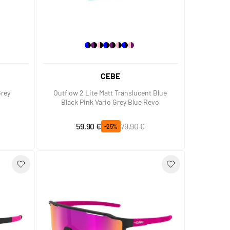
CEBE
Grey
Outflow 2 Lite Matt Translucent Blue
Black Pink Vario Grey Blue Revo
Prix spécial
Prix normal
59,90 €
79,90 €
-25%