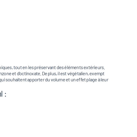
niques, tout en les préservant des éléments extérieurs.
zone et d'octinoxate. De plus, il est végétalien, exempt
qui souhaitent apporter du volume et un effet plage à leur
 :