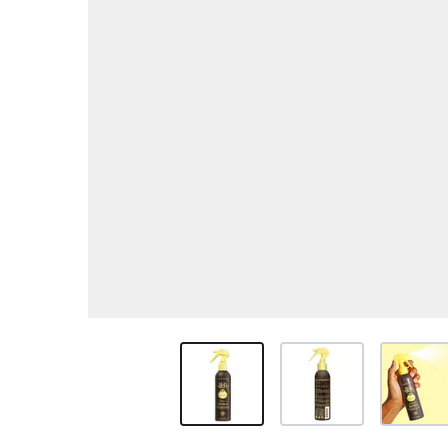
View larger image
View larger image
View larg