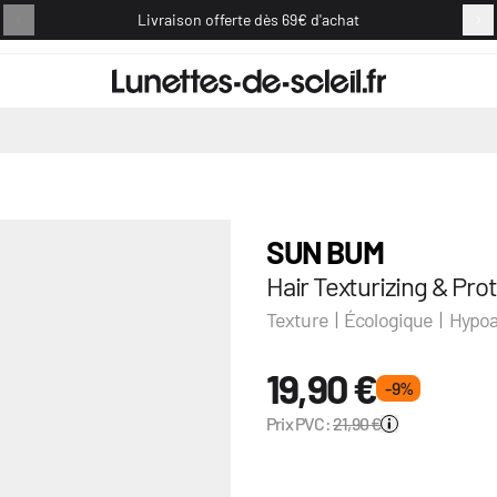
Livraison offerte dès 69€ d'achat
Retou
SUN BUM
Hair Texturizing & Pro
Texture | Écologique | Hypoa
19,90 €
- 9 %
Prix PVC:
21,90 €