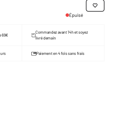
Épuisé
Commandez avant 14h et soyez
de 69€
livré demain
ours
Paiement en 4 fois sans frais