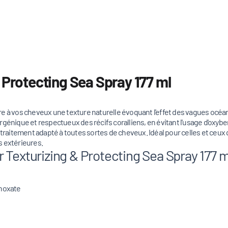
 Protecting Sea Spray 177 ml
re à vos cheveux une texture naturelle évoquant l'effet des vagues océa
génique et respectueux des récifs coralliens, en évitant l'usage d'oxyben
 traitement adapté à toutes sortes de cheveux. Idéal pour celles et ceux 
s extérieures.
Texturizing & Protecting Sea Spray 177 ml
inoxate