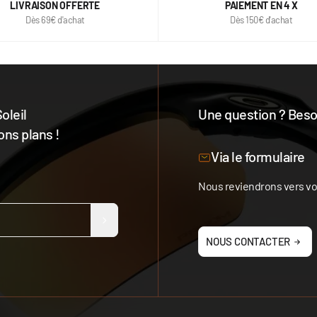
LIVRAISON OFFERTE
PAIEMENT EN 4 X
Dès 69€ d'achat
Dès 150€ d'achat
oleil
Une question ? Besoi
ons plans !
Notre équipe est à votre 
Via le formulaire
Nous reviendrons vers vou
NOUS CONTACTER