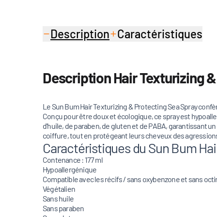
Description
Caractéristiques
Description Hair Texturizing &
Le Sun Bum Hair Texturizing & Protecting Sea Spray confè
Conçu pour être doux et écologique, ce spray est hypoaller
d'huile, de paraben, de gluten et de PABA, garantissant un
coiffure, tout en protégeant leurs cheveux des agression
Caractéristiques du Sun Bum Hair 
Contenance : 177 ml
Hypoallergénique
Compatible avec les récifs / sans oxybenzone et sans oct
Végétalien
Sans huile
Sans paraben