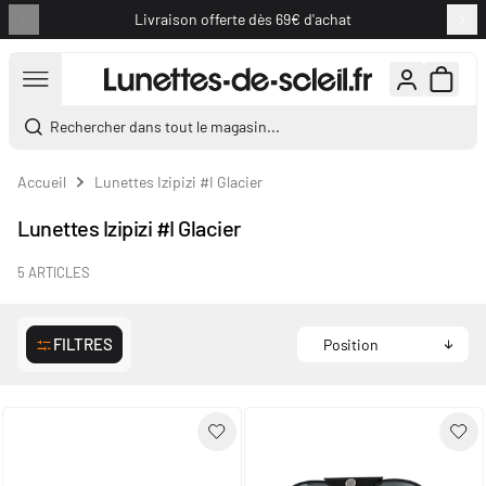
Livraison offerte dès 69€ d'achat
Aller au contenu
Rechercher dans tout le magasin...
Accueil
Lunettes Izipizi #I Glacier
Lunettes Izipizi #I Glacier
5
ARTICLES
FILTRES