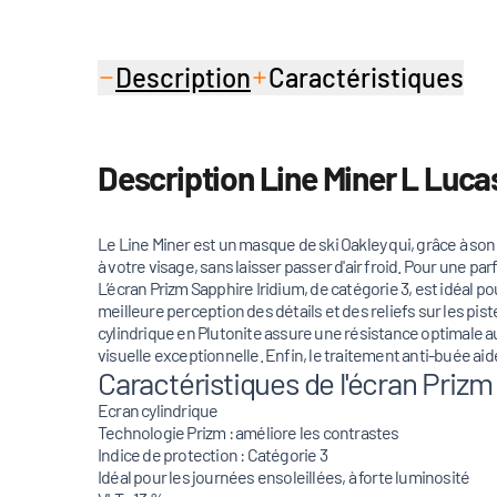
Description
Caractéristiques
Description Line Miner L Luca
Le Line Miner est un masque de ski Oakley qui, grâce à s
à votre visage, sans laisser passer d'air froid. Pour une pa
L’écran Prizm Sapphire Iridium, de catégorie 3, est idéal p
meilleure perception des détails et des reliefs sur les pist
cylindrique en Plutonite assure une résistance optimale au
visuelle exceptionnelle. Enfin, le traitement anti-buée a
Caractéristiques de l'écran Prizm
Ecran cylindrique
Technologie Prizm : améliore les contrastes
Indice de protection : Catégorie 3
Idéal pour les journées ensoleillées, à forte luminosité