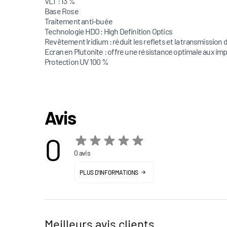
VLT : 13 %
Base Rose
Traitement anti-buée
Technologie HDO : High Definition Optics
Revêtement Iridium : réduit les reflets et la transmission 
Ecran en Plutonite : offre une résistance optimale aux im
Protection UV 100 %
Avis
0
0 avis
PLUS D'INFORMATIONS
Meilleurs avis clients