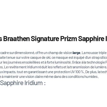
s Braathen Signature Prizm Sapphire 
on cadre surdimensionné, offre un champ de vision
large
. La mousse tripl
rfaite tenue sur votre casque de ski, ce masque est équipé d'un strap silic
our les journées ensoleillées et à forte luminosité. Grâce à la technologi
es. Le revêtement Iridium réduit les reflets et la transmission de lumière,
x impacts, tout en garantissant une protection UV 100 %. De plus, la tec
ide à maintenir une vision claire même dans des conditions humides.
 Sapphire Iridium :