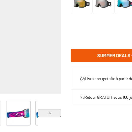
SUMMER DEALS -
Livraison gratuite à partir 
Retour GRATUIT sous 100 j
r image
View larger image
View larger image
View larger image
View larger image
Vie