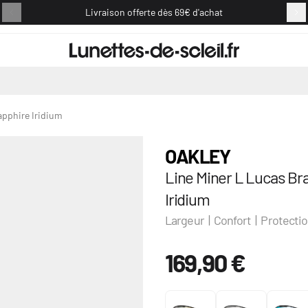
Livraison offerte dès 69€ d'achat
Retou
apphire Iridium
OAKLEY
Line Miner L Lucas Br
Iridium
Largeur | Confort | Protecti
169,90 €