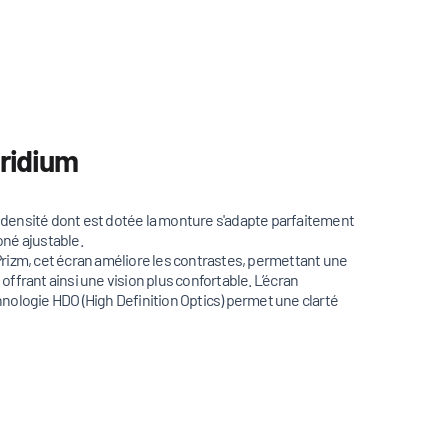
Iridium
e densité dont est dotée la monture s'adapte parfaitement
oné ajustable.
e Prizm, cet écran améliore les contrastes, permettant une
 offrant ainsi une vision plus confortable. L’écran
hnologie HDO (High Definition Optics) permet une clarté