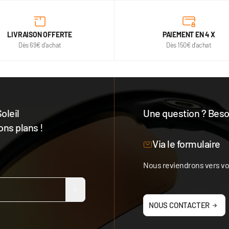
LIVRAISON OFFERTE
PAIEMENT EN 4 X
Dès 69€ d'achat
Dès 150€ d'achat
oleil
Une question ? Besoi
ons plans !
Notre équipe est à votre 
Via le formulaire
Nous reviendrons vers vou
NOUS CONTACTER