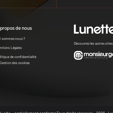
 propos de nous
i sommes nous ?
Découvrez les autres site
ntions Légales
litique de confidentialité
 Gestion des cookies
u site :
partiellement conforme
Tous droits réservés - 2026 - Lu