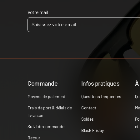
Votre mail
Commande
Infos pratiques
À
Moyens de paiement
Questions fréquentes
Qu
Frais de port & délais de
Contact
Me
livraison
Soldes
Po
Suivi de commande
et
Black Friday
Retour