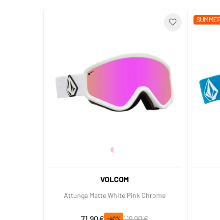
SUMMER
VOLCOM
Attunga Matte White Pink Chrome
Prix spécial
Prix normal
71,90 €
119,90 €
-40%