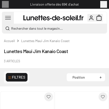
Livraison offerte dès 69€ d'achat
Aller au contenu
Rechercher dans tout le magasin...
Accueil
Lunettes Maui Jim Kanaio Coast
Lunettes Maui Jim Kanaio Coast
3
ARTICLES
FILTRES