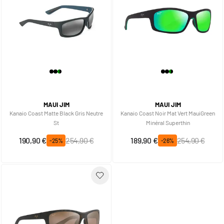
MAUI JIM
MAUI JIM
Kanaio Coast Matte Black Gris Neutre
Kanaio Coast Noir Mat Vert MauiGreen
St
Minéral Superthin
Prix spécial
Prix normal
Prix spécial
Prix normal
190,90 €
254,90 €
189,90 €
254,90 €
-25%
-26%