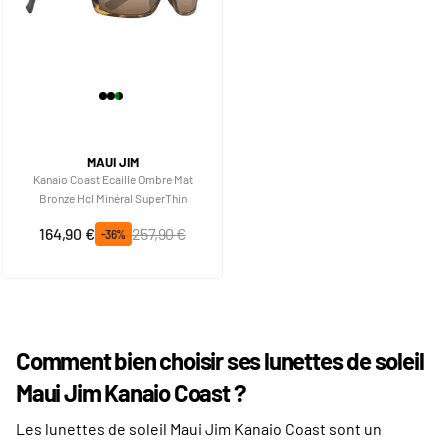
MAUI JIM
Kanaio Coast Ecaille Ombre Mat
Bronze Hcl Minéral SuperThin
Prix spécial
Prix normal
164,90 €
257,90 €
-36%
Comment bien choisir ses lunettes de soleil
Maui Jim Kanaio Coast ?
Les lunettes de soleil Maui Jim Kanaio Coast sont un