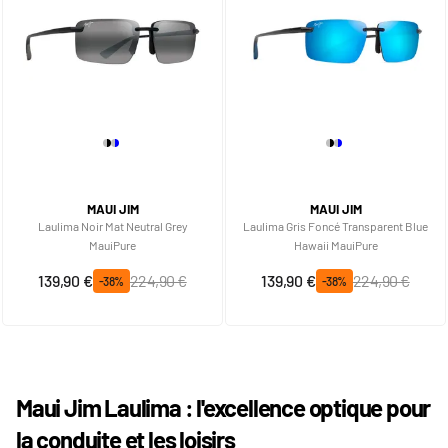
MAUI JIM
MAUI JIM
Laulima Noir Mat Neutral Grey
Laulima Gris Foncé Transparent Blue
MauiPure
Hawaii MauiPure
Prix spécial
Prix normal
Prix spécial
Prix normal
139,90 €
224,90 €
139,90 €
224,90 €
-38%
-38%
Maui Jim Laulima : l'excellence optique pour
la conduite et les loisirs