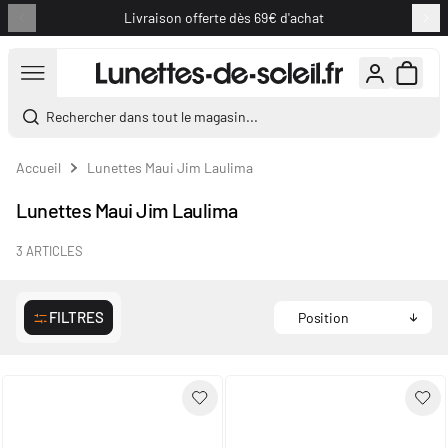
Livraison offerte dès 69€ d'achat
Aller au contenu
Rechercher dans tout le magasin...
Accueil
Lunettes Maui Jim Laulima
Lunettes Maui Jim Laulima
3
ARTICLES
FILTRES