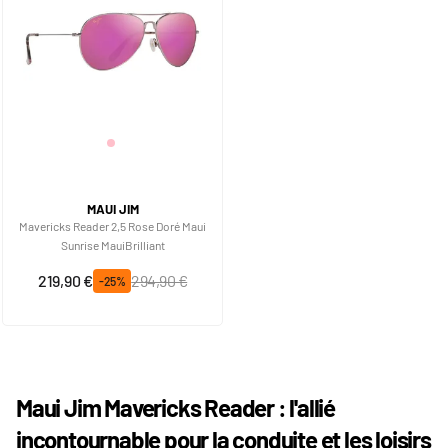
MAUI JIM
Mavericks Reader 2,5 Rose Doré Maui
Sunrise MauiBrilliant
Prix spécial
Prix normal
219,90 €
294,90 €
-25%
Maui Jim Mavericks Reader : l'allié
incontournable pour la conduite et les loisirs