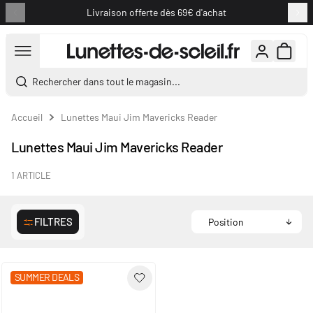
Livraison offerte dès 69€ d'achat
Aller au contenu
Rechercher dans tout le magasin...
Accueil
Lunettes Maui Jim Mavericks Reader
Lunettes Maui Jim Mavericks Reader
1
ARTICLE
FILTRES
SUMMER DEALS