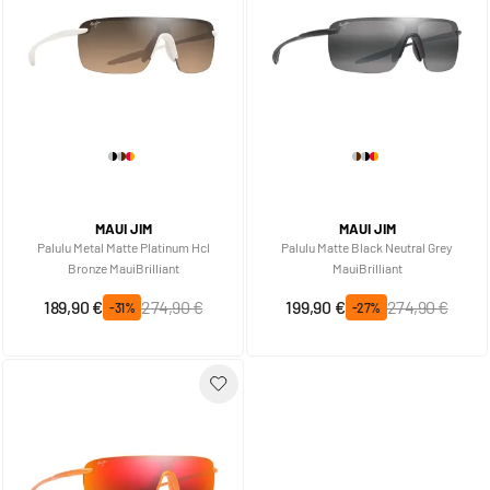
MAUI JIM
MAUI JIM
Palulu Metal Matte Platinum Hcl
Palulu Matte Black Neutral Grey
Bronze MauiBrilliant
MauiBrilliant
Prix spécial
Prix normal
Prix spécial
Prix normal
189,90 €
274,90 €
199,90 €
274,90 €
-31%
-27%