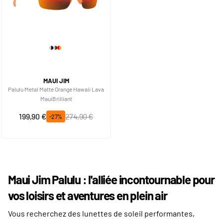
MAUI JIM
Palulu Metal Matte Orange Hawaii Lava
MauiBrilliant
Prix spécial
Prix normal
199,90 €
274,90 €
-27%
Maui Jim Palulu : l'alliée incontournable pour
vos loisirs et aventures en plein air
Vous recherchez des lunettes de soleil performantes,