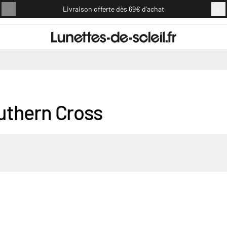
Livraison offerte dès 69€ d'achat
Retou
uthern Cross