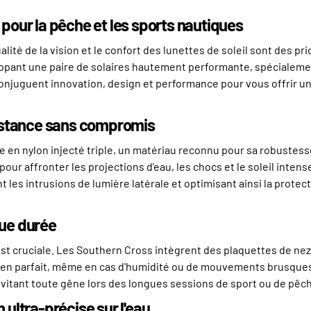
 pour la pêche et les sports nautiques
alité de la vision et le confort des lunettes de soleil sont des p
ppant une paire de solaires hautement performante, spécialem
juguent innovation, design et performance pour vous offrir une
istance sans compromis
n nylon injecté triple, un matériau reconnu pour sa robustesse, 
 pour affronter les projections d'eau, les chocs et le soleil inte
les intrusions de lumière latérale et optimisant ainsi la protecti
gue durée
es est cruciale. Les Southern Cross intègrent des plaquettes de
tien parfait, même en cas d'humidité ou de mouvements brusques.
 évitant toute gêne lors des longues sessions de sport ou de pêc
 ultra-précise sur l'eau