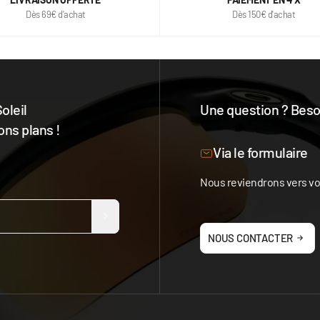
Dès 69€ d'achat
Dès 150€ d'achat
oleil
Une question ? Besoi
ons plans !
Notre équipe est à votre 
Via le formulaire
Nous reviendrons vers vou
NOUS CONTACTER