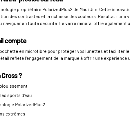
nologie propriétaire PolarizedPlus2 de Maui Jim. Cette innovati
tion des contrastes et la richesse des couleurs. Résultat : une vi
ou naviguer en toute sécurité. Le verre minéral offre également
ail compte
chette en microfibre pour protéger vos lunettes et faciliter leur
détail reflète l'engagement de la marque à offrir une expérience
n Cross ?
'éblouissement
les sports d'eau
ologie PolarizedPlus2
ons extrêmes