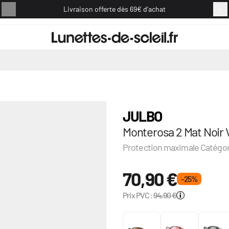
Livraison offerte dès 69€ d'achat
Retou
JULBO
Monterosa 2 Mat Noir 
Protection maximale Catégor
70,90 €
- 25 %
Prix PVC:
94,90 €