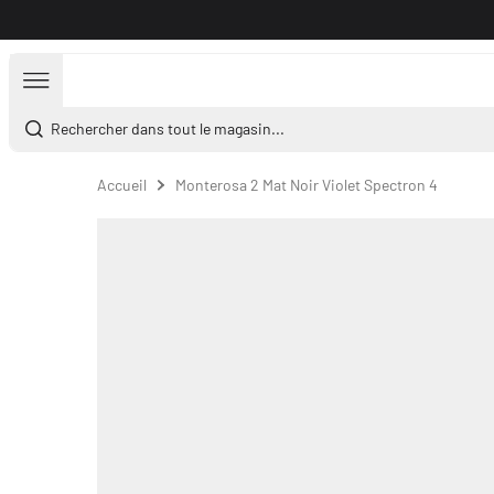
Aller au contenu
Rechercher dans tout le magasin...
Accueil
Monterosa 2 Mat Noir Violet Spectron 4