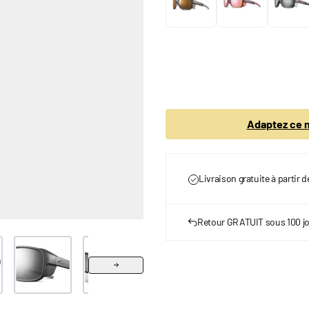
Adaptez ce m
Livraison gratuite à partir 
Retour GRATUIT sous 100 j
r image
View larger image
View larger image
View larger image