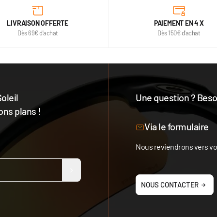
LIVRAISON OFFERTE
PAIEMENT EN 4 X
Dès 69€ d'achat
Dès 150€ d'achat
oleil
Une question ? Besoi
ons plans !
Notre équipe est à votre 
Via le formulaire
Nous reviendrons vers vou
NOUS CONTACTER