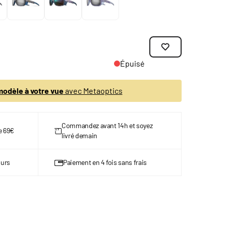
Épuisé
odèle à votre vue
avec Metaoptics
Commandez avant 14h et soyez
de 69€
livré demain
ours
Paiement en 4 fois sans frais