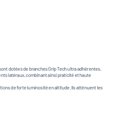
 sont dotées de branches Grip Tech ultra adhérentes,
ts latéraux, combinant ainsi praticité et haute
ns de forte luminosité en altitude. Ils atténuent les