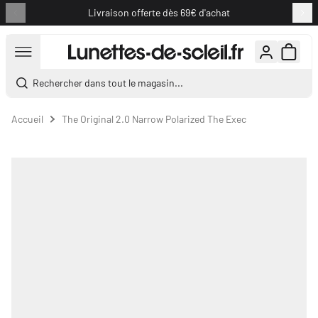
Livraison offerte dès 69€ d'achat
Aller au contenu
Rechercher dans tout le magasin...
Accueil
The Original 2.0 Narrow Polarized The Exec