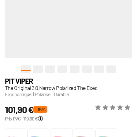
View larger image
View larger image
View larger image
View larger image
View larger image
View larger image
View larger image
View larger
PIT VIPER
The Original 2.0 Narrow Polarized The Exec
Ergonomique | Polarisé | Durable
101,90 €
- 15 %
Prix PVC:
119,90 €