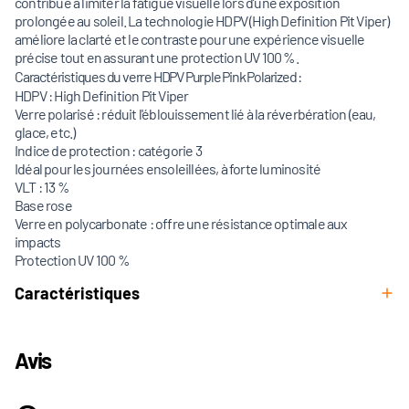
contribue à limiter la fatigue visuelle lors d’une exposition
prolongée au soleil. La technologie HDPV (High Definition Pit Viper)
améliore la clarté et le contraste pour une expérience visuelle
précise tout en assurant une protection UV 100 %.
Caractéristiques du verre HDPV Purple Pink Polarized :
HDPV : High Definition Pit Viper
Verre polarisé : réduit l'éblouissement lié à la réverbération (eau,
glace, etc.)
Indice de protection : catégorie 3
Idéal pour les journées ensoleillées, à forte luminosité
VLT : 13 %
Base rose
Verre en polycarbonate : offre une résistance optimale aux
impacts
Protection UV 100 %
Caractéristiques
Avis