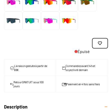
Épuisé
Livraison gratuite à partir de
Commandez avant 14h et
69€
soyez livré demain
Retour GRATUIT sous 100
Paiement en 4 fois sans frais
jours
Description