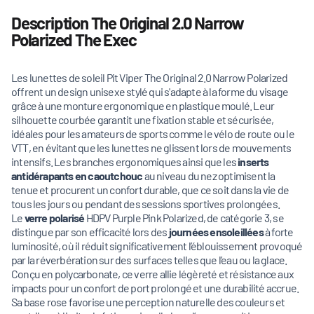
Description The Original 2.0 Narrow
Polarized The Exec
Les lunettes de soleil Pit Viper The Original 2.0 Narrow Polarized
offrent un design unisexe stylé qui s'adapte à la forme du visage
grâce à une monture ergonomique en plastique moulé. Leur
silhouette courbée garantit une fixation stable et sécurisée,
idéales pour les amateurs de sports comme le vélo de route ou le
VTT, en évitant que les lunettes ne glissent lors de mouvements
intensifs. Les branches ergonomiques ainsi que les
inserts
antidérapants en caoutchouc
au niveau du nez optimisent la
tenue et procurent un confort durable, que ce soit dans la vie de
tous les jours ou pendant des sessions sportives prolongées.
Le
verre polarisé
HDPV Purple Pink Polarized, de catégorie 3, se
distingue par son efficacité lors des
journées ensoleillées
à forte
luminosité, où il réduit significativement l’éblouissement provoqué
par la réverbération sur des surfaces telles que l’eau ou la glace.
Conçu en polycarbonate, ce verre allie légèreté et résistance aux
impacts pour un confort de port prolongé et une durabilité accrue.
Sa base rose favorise une perception naturelle des couleurs et