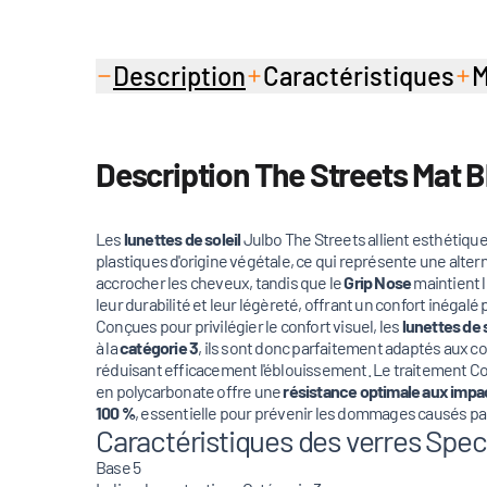
Description
Caractéristiques
M
Description The Streets Mat B
Les
lunettes de soleil
Julbo The Streets allient esthétique 
plastiques d'origine végétale, ce qui représente une alt
accrocher les cheveux, tandis que le
Grip Nose
maintient l
leur durabilité et leur légèreté, offrant un confort inégal
Conçues pour privilégier le confort visuel, les
lunettes de s
à la
catégorie 3
, ils sont donc parfaitement adaptés aux c
réduisant efficacement l'éblouissement. Le traitement Colo
en polycarbonate offre une
résistance optimale aux impa
100 %
, essentielle pour prévenir les dommages causés par
Caractéristiques des verres Spect
Base 5