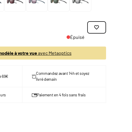
Épuisé
odèle à votre vue
avec Metaoptics
Commandez avant 14h et soyez
de 69€
livré demain
ours
Paiement en 4 fois sans frais