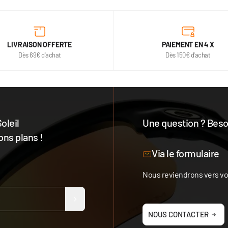
LIVRAISON OFFERTE
PAIEMENT EN 4 X
Dès 69€ d'achat
Dès 150€ d'achat
oleil
Une question ? Besoi
ons plans !
Notre équipe est à votre 
Via le formulaire
Nous reviendrons vers vou
NOUS CONTACTER