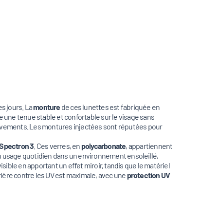
es jours. La
monture
de ces lunettes est fabriquée en
 une tenue stable et confortable sur le visage sans
mouvements. Les montures injectées sont réputées pour
 Spectron 3
. Ces verres, en
polycarbonate
, appartiennent
un usage quotidien dans un environnement ensoleillé,
ible en apportant un effet miroir, tandis que le matériel
rrière contre les UV est maximale, avec une
protection UV