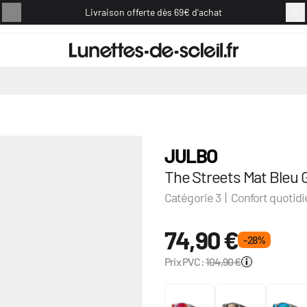
Livraison offerte dès 69€ d'achat
Retou
JULBO
The Streets Mat Bleu 
Catégorie 3 | Confort quotid
74,90 €
- 28 %
Prix PVC:
104,90 €