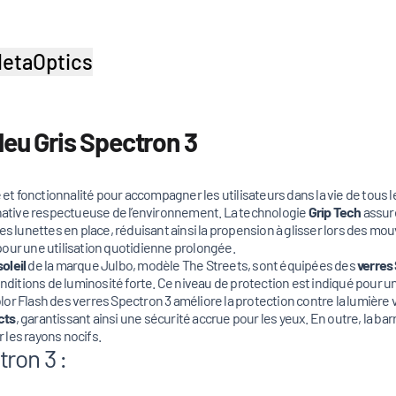
etaOptics
leu Gris Spectron 3
et fonctionnalité pour accompagner les utilisateurs dans la vie de tous l
ernative respectueuse de l’environnement. La technologie
Grip Tech
assure
es lunettes en place, réduisant ainsi la propension à glisser lors des 
é pour une utilisation quotidienne prolongée.
oleil
de la marque Julbo, modèle The Streets, sont équipées des
verres
onditions de luminosité forte. Ce niveau de protection est indiqué pour 
r Flash des verres Spectron 3 améliore la protection contre la lumière vis
cts
, garantissant ainsi une sécurité accrue pour les yeux. En outre, la ba
 les rayons nocifs.
ron 3 :