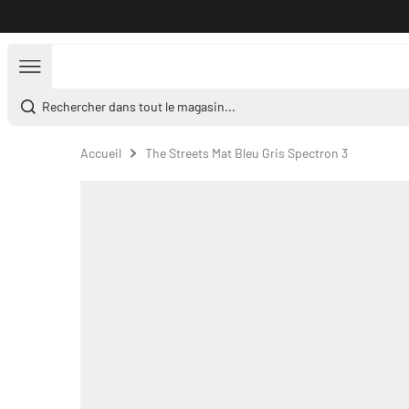
Aller au contenu
Rechercher dans tout le magasin...
Accueil
The Streets Mat Bleu Gris Spectron 3