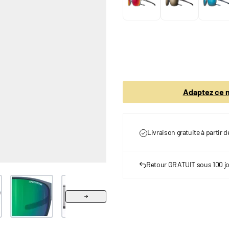
Adaptez ce m
Livraison gratuite à partir 
Retour GRATUIT sous 100 j
r image
View larger image
View larger image
View larger image