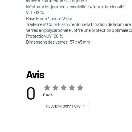
Indice de protection : Catégorie 3
Idéal pour les journées ensoleillées, à forte luminosité
VLT : 12 %
Base Fumé / Teinte Verte
Traitement Color Flash : renforce la filtration de la lumière 
Verres en polycarbonate : offre une protection optimale c
Protection UV 100 %
Dimensons des verres : 57 x 45 mm
Avis
0
0 avis
PLUS D'INFORMATIONS