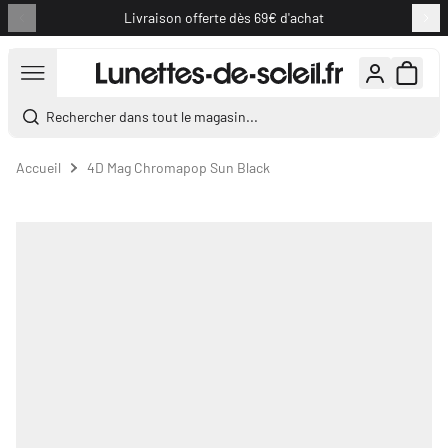
Livraison offerte dès 69€ d'achat
Aller au contenu
Rechercher dans tout le magasin...
Accueil
4D Mag Chromapop Sun Black