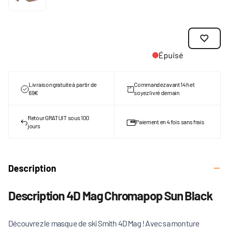
Épuisé
Livraison gratuite à partir de
Commandez avant 14h et
69€
soyez livré demain
Retour GRATUIT sous 100
Paiement en 4 fois sans frais
jours
Description
Description 4D Mag Chromapop Sun Black
Découvrez le masque de ski Smith 4D Mag ! Avec sa monture