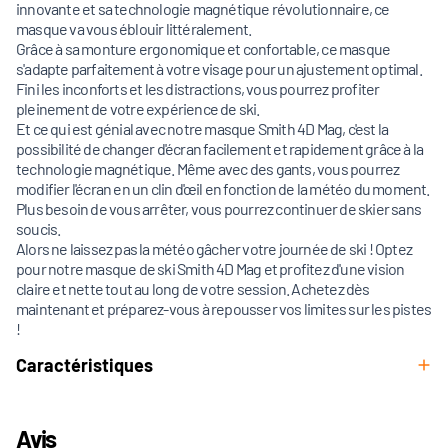
innovante et sa technologie magnétique révolutionnaire, ce
masque va vous éblouir littéralement.
Grâce à sa monture ergonomique et confortable, ce masque
s'adapte parfaitement à votre visage pour un ajustement optimal.
Fini les inconforts et les distractions, vous pourrez profiter
pleinement de votre expérience de ski.
Et ce qui est génial avec notre masque Smith 4D Mag, c'est la
possibilité de changer d'écran facilement et rapidement grâce à la
technologie magnétique. Même avec des gants, vous pourrez
modifier l'écran en un clin d'œil en fonction de la météo du moment.
Plus besoin de vous arrêter, vous pourrez continuer de skier sans
soucis.
Alors ne laissez pas la météo gâcher votre journée de ski ! Optez
pour notre masque de ski Smith 4D Mag et profitez d'une vision
claire et nette tout au long de votre session. Achetez dès
maintenant et préparez-vous à repousser vos limites sur les pistes
!
Caractéristiques
Avis