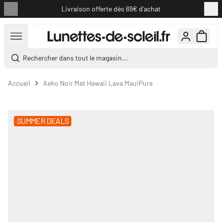
Livraison offerte dès 69€ d'achat
Aller au contenu
Rechercher dans tout le magasin...
Accueil
Aeko Noir Mat Hawaii Lava MauiPure
SUMMER DEALS