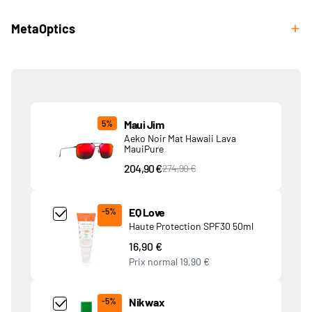
MetaOptics
Produits associés
Maui Jim
5%
Aeko Noir Mat Hawaii Lava
MauiPure
204,90 €
PVC Price
274,90 €
Add Product MjQ4MTk= undefined
EQ Love
-5%
Haute Protection SPF30 50ml
16,90 €
Prix normal
19,90 €
Add Product MjkwNDA= undefined
Nikwax
-5%