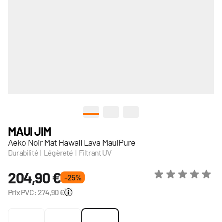
View larger image
View larger image
View larger image
MAUI JIM
Aeko Noir Mat Hawaii Lava MauiPure
Durabilité | Légèreté | Filtrant UV
204,90 €
- 25 %
Prix PVC:
274,90 €