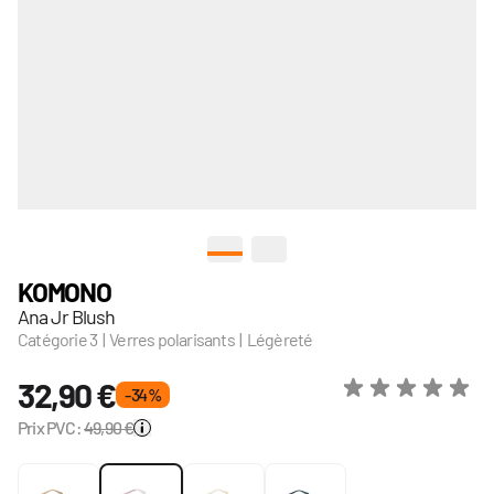
View larger image
View larger image
KOMONO
Ana Jr Blush
Catégorie 3 | Verres polarisants | Légèreté
32,90 €
- 34 %
Prix PVC:
49,90 €