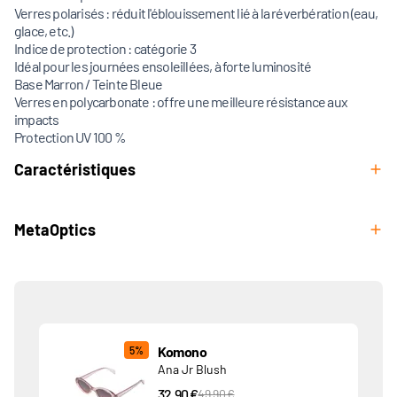
Verres polarisés : réduit l'éblouissement lié à la réverbération (eau,
glace, etc.)
Indice de protection : catégorie 3
Idéal pour les journées ensoleillées, à forte luminosité
Base Marron / Teinte Bleue
Verres en polycarbonate : offre une meilleure résistance aux
impacts
Protection UV 100 %
Caractéristiques
MetaOptics
Produits associés
Komono
5%
Ana Jr Blush
32,90 €
PVC Price
49,90 €