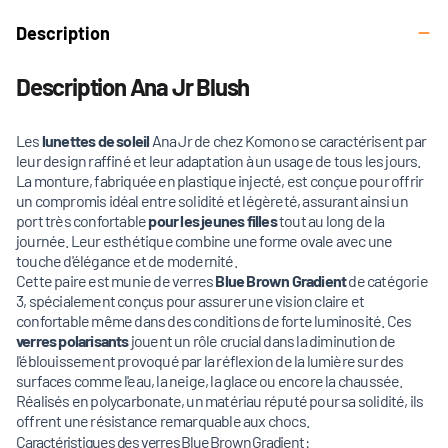
Description
Description Ana Jr Blush
Les
lunettes de soleil
Ana Jr de chez Komono se caractérisent par
leur design raffiné et leur adaptation à un usage de tous les jours.
La monture, fabriquée en plastique injecté, est conçue pour offrir
un compromis idéal entre solidité et légèreté, assurant ainsi un
port très confortable
pour les jeunes filles
tout au long de la
journée. Leur esthétique combine une forme ovale avec une
touche d'élégance et de modernité.
Cette paire est munie de verres
Blue Brown Gradient
de catégorie
3, spécialement conçus pour assurer une vision claire et
confortable même dans des conditions de forte luminosité. Ces
verres polarisants
jouent un rôle crucial dans la diminution de
l'éblouissement provoqué par la réflexion de la lumière sur des
surfaces comme l'eau, la neige, la glace ou encore la chaussée.
Réalisés en polycarbonate, un matériau réputé pour sa solidité, ils
offrent une résistance remarquable aux chocs.
Caractéristiques des verres Blue Brown Gradient :