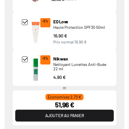
Add Product MjQ4MTk= undefined
EQ Love
-5%
Haute Protection SPF30 50ml
16,90 €
Prix normal
19,90 €
Add Product MjkwNDA= undefined
Nikwax
-5%
Nettoyant Lunettes Anti-Buée
22 ml
4,90 €
Économisez 2,73 €
51,96 €
AJOUTER AU PANIER