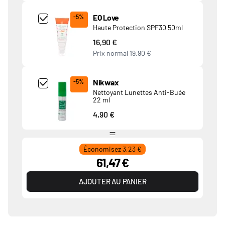
Add Product MjQ4MTk= undefined
EQ Love
-5%
Haute Protection SPF30 50ml
16,90 €
Prix normal
19,90 €
Add Product MjkwNDA= undefined
Nikwax
-5%
Nettoyant Lunettes Anti-Buée
22 ml
4,90 €
Économisez 3,23 €
61,47 €
AJOUTER AU PANIER