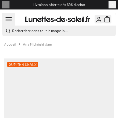
Livraison offerte dès 69€ d'achat
Aller au contenu
Rechercher dans tout le magasin...
Accueil
Ana Midnight Jam
SUMMER DEALS