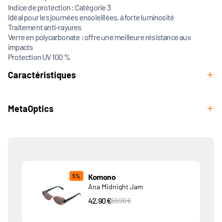
Indice de protection : Catégorie 3
Idéal pour les journées ensoleillées, à forte luminosité
Traitement anti-rayures
Verre en polycarbonate : offre une meilleure résistance aux
impacts
Protection UV 100 %
Caractéristiques
MetaOptics
Produits associés
Komono
5%
Ana Midnight Jam
42,90 €
PVC Price
69,90 €