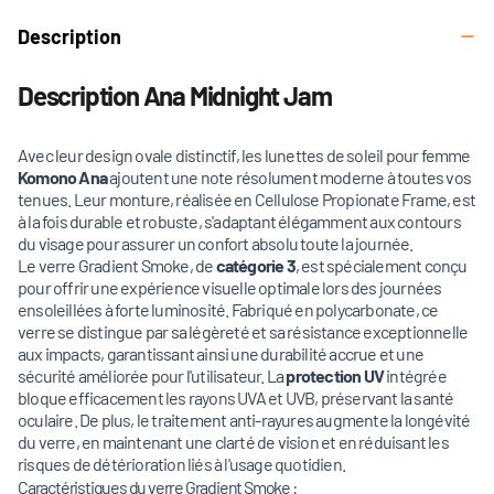
Description
Description Ana Midnight Jam
Avec leur design ovale distinctif, les lunettes de soleil pour femme
Komono Ana
ajoutent une note résolument moderne à toutes vos
tenues. Leur monture, réalisée en Cellulose Propionate Frame, est
à la fois durable et robuste, s'adaptant élégamment aux contours
du visage pour assurer un confort absolu toute la journée.
Le verre Gradient Smoke, de
catégorie 3
, est spécialement conçu
pour offrir une expérience visuelle optimale lors des journées
ensoleillées à forte luminosité. Fabriqué en polycarbonate, ce
verre se distingue par sa légèreté et sa résistance exceptionnelle
aux impacts, garantissant ainsi une durabilité accrue et une
sécurité améliorée pour l'utilisateur. La
protection UV
intégrée
bloque efficacement les rayons UVA et UVB, préservant la santé
oculaire. De plus, le traitement anti-rayures augmente la longévité
du verre, en maintenant une clarté de vision et en réduisant les
risques de détérioration liés à l'usage quotidien.
Caractéristiques du verre Gradient Smoke :