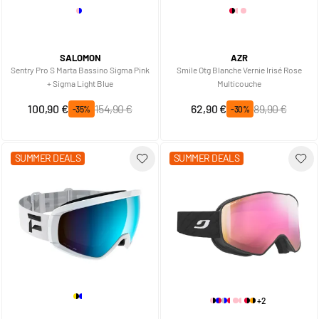
SALOMON
AZR
Sentry Pro S Marta Bassino Sigma Pink
Smile Otg Blanche Vernie Irisé Rose
+ Sigma Light Blue
Multicouche
Prix spécial
Prix normal
Prix spécial
Prix normal
100,90 €
154,90 €
62,90 €
89,90 €
-35%
-30%
SUMMER DEALS
SUMMER DEALS
+2