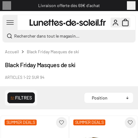
Livraison offerte dès 69€ d'achat
Aller au contenu
Rechercher dans tout le magasin...
Accueil
Black Friday Masques de ski
Black Friday Masques de ski
ARTICLES
1
-
22
SUR
94
FILTRES
SUMMER DEALS
SUMMER DEALS