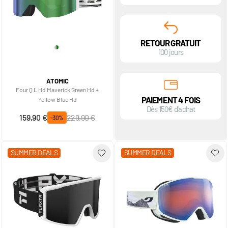
RETOUR GRATUIT
100 jours
ATOMIC
Four Q L Hd Maverick Green Hd +
PAIEMENT 4 FOIS
Yellow Blue Hd
Dès 150€ d'achat
Prix spécial
Prix normal
159,90 €
229,90 €
-30%
SUMMER DEALS
SUMMER DEALS