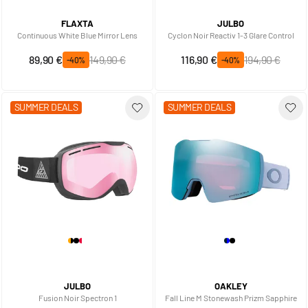
FLAXTA
JULBO
Continuous White Blue Mirror Lens
Cyclon Noir Reactiv 1-3 Glare Control
Prix spécial
Prix normal
Prix spécial
Prix normal
89,90 €
149,90 €
116,90 €
194,90 €
-40%
-40%
SUMMER DEALS
SUMMER DEALS
JULBO
OAKLEY
Fusion Noir Spectron 1
Fall Line M Stonewash Prizm Sapphire