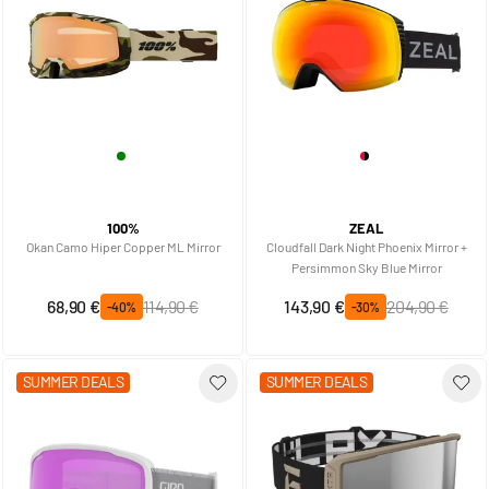
100%
ZEAL
Okan Camo Hiper Copper ML Mirror
Cloudfall Dark Night Phoenix Mirror +
Persimmon Sky Blue Mirror
Prix spécial
Prix normal
Prix spécial
Prix normal
68,90 €
114,90 €
143,90 €
204,90 €
-40%
-30%
SUMMER DEALS
SUMMER DEALS