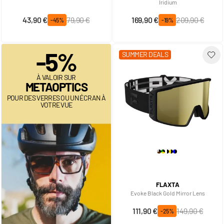
Iridium
Prix spécial
Prix normal
Prix spécial
Prix normal
43,90 €
79,90 €
169,90 €
209,90 €
-45%
-19%
-5%
SUMMER DEALS
À VALOIR SUR
METAOPTICS
POUR DES VERRES OU UN ÉCRAN À
VOTRE VUE
FLAXTA
Evoke Black Gold Mirror Lens
Prix spécial
Prix normal
111,90 €
149,90 €
-25%