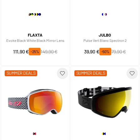
FLAXTA
JULBO
Evoke Black White Black Mirror Lens
Pulse Vert Blanc Spectron 2
Prix spécial
Prix normal
Prix spécial
Prix normal
111,90 €
149,90 €
39,90 €
79,90 €
-25%
-50%
SUMMER DEALS
SUMMER DEALS