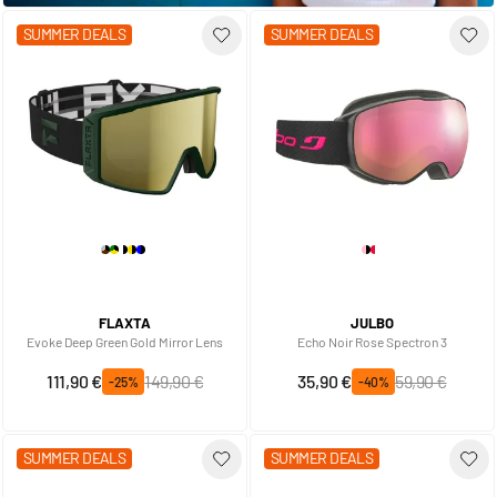
SUMMER DEALS
SUMMER DEALS
FLAXTA
JULBO
Evoke Deep Green Gold Mirror Lens
Echo Noir Rose Spectron 3
Prix spécial
Prix normal
Prix spécial
Prix normal
111,90 €
149,90 €
35,90 €
59,90 €
-25%
-40%
SUMMER DEALS
SUMMER DEALS