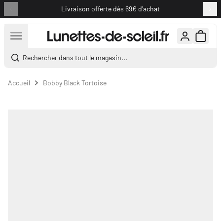
Livraison offerte dès 69€ d'achat
Aller au contenu
Rechercher dans tout le magasin...
Accueil
Bobby Black Tortoise