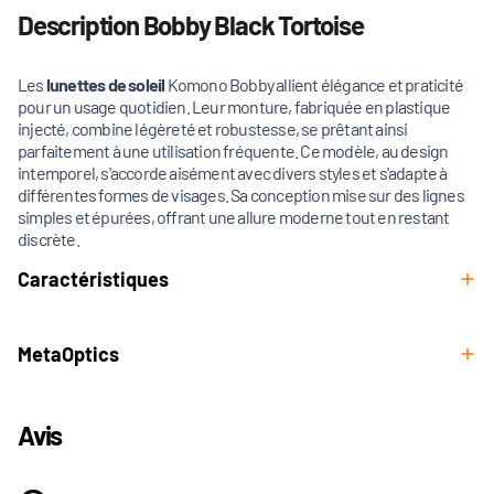
Description Bobby Black Tortoise
Les
lunettes de soleil
Komono Bobby allient élégance et praticité
pour un usage quotidien. Leur monture, fabriquée en plastique
injecté, combine légèreté et robustesse, se prêtant ainsi
parfaitement à une utilisation fréquente. Ce modèle, au design
intemporel, s'accorde aisément avec divers styles et s'adapte à
différentes formes de visages. Sa conception mise sur des lignes
simples et épurées, offrant une allure moderne tout en restant
discrète.
Caractéristiques
MetaOptics
Avis