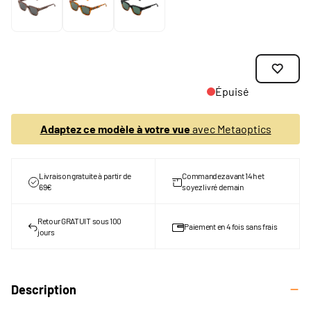
Épuisé
Adaptez ce modèle à votre vue
avec Metaoptics
Livraison gratuite à partir de
Commandez avant 14h et
69€
soyez livré demain
Retour GRATUIT sous 100
Paiement en 4 fois sans frais
jours
Description