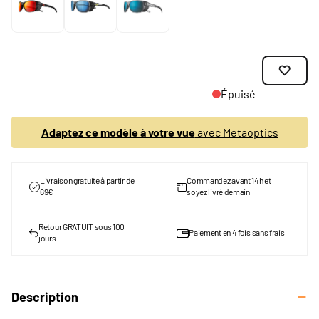
Épuisé
Adaptez ce modèle à votre vue
avec Metaoptics
Livraison gratuite à partir de
Commandez avant 14h et
69€
soyez livré demain
Retour GRATUIT sous 100
Paiement en 4 fois sans frais
jours
Description