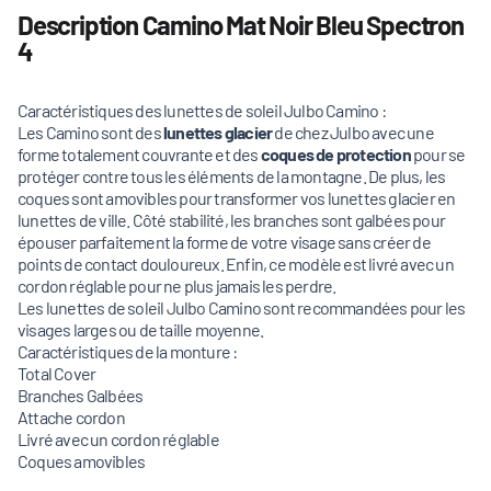
Description Camino Mat Noir Bleu Spectron
4
Caractéristiques des lunettes de soleil Julbo Camino :
Les Camino sont des
lunettes glacier
de chez Julbo avec une
forme totalement couvrante et des
coques de protection
pour se
protéger contre tous les éléments de la montagne. De plus, les
coques sont amovibles pour transformer vos lunettes glacier en
lunettes de ville. Côté stabilité, les branches sont galbées pour
épouser parfaitement la forme de votre visage sans créer de
points de contact douloureux. Enfin, ce modèle est livré avec un
cordon réglable pour ne plus jamais les perdre.
Les lunettes de soleil Julbo Camino sont recommandées pour les
visages larges ou de taille moyenne.
Caractéristiques de la monture :
Total Cover
Branches Galbées
Attache cordon
Livré avec un cordon réglable
Coques amovibles