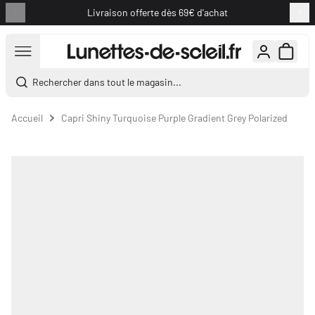
Livraison offerte dès 69€ d'achat
Aller au contenu
Rechercher dans tout le magasin...
Accueil
Capri Shiny Turquoise Purple Gradient Grey Polarized