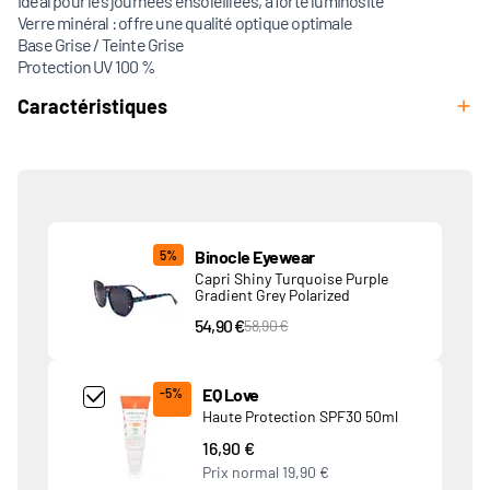
Idéal pour les journées ensoleillées, à forte luminosité
Verre minéral : offre une qualité optique optimale
Base Grise / Teinte Grise
Protection UV 100 %
Caractéristiques
Produits associés
Binocle Eyewear
5%
Capri Shiny Turquoise Purple
Gradient Grey Polarized
54,90 €
PVC Price
58,90 €
Add Product MjQ4MTk= undefined
EQ Love
-5%
Haute Protection SPF30 50ml
16,90 €
Prix normal
19,90 €