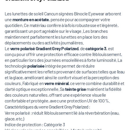
Les lunettes de soleil Cancun signées Binocle Eyewear arborent
une
monture en acétate
, pensée pour accompagner votre
quotidien. Ce matériau confère à la fois robustesse et légèreté,
garantissant un port agréable sur le visage. Les branches
maintiennent parfaitement les lunettes en place lors des
déplacements ou des activités journalières.
Le
verre polarisé Gradient Grey Polarized
, de
catégorie 3
, est
conçu pour offrir une protection efficace contre l'éblouissement,
en particulier lors des journées ensoleillées à forte luminosité. La
technologie
polarisée
intégrée permet de réduire
significativement les reflets provenant de surfaces telles que l'eau
et la glace, améliorant ainsi le confort visuel et la perception des
couleurs. Fabriqué en
verre minéral
, ce verre combine durabilité et
clarté optique exceptionnelle. Sa
teinte grise
maintient la fidélité
des couleurs naturelles, offrant une expérience visuelle
confortable et protégée, avec une protection UV de 100 %.
Caractéristiques du verre Gradient Grey Polarized :
Verre polarisé : réduit l'éblouissement lié à la réverbération (eau,
glace, etc.)
Indice de protection : Catégorie 3