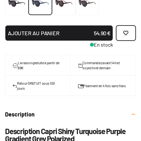
AJOUTER AU PANIER
54,90 €
En stock
Livraison gratuite à partir de
Commandez avant 14h et
69€
soyez livré demain
Retour GRATUIT sous 100
Paiement en 4 fois sans frais
jours
Description
Description Capri Shiny Turquoise Purple
Gradient Grey Polarized