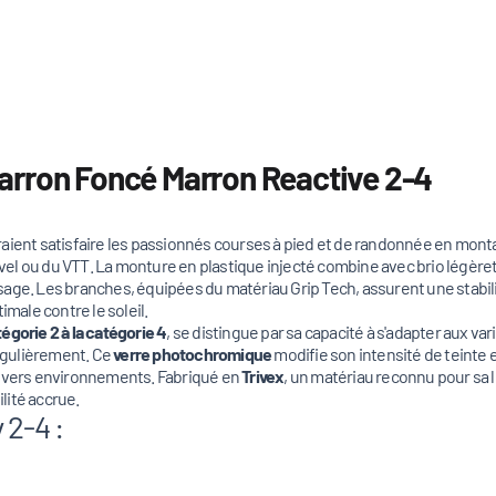
arron Foncé Marron Reactive 2-4
aient satisfaire les passionnés courses à pied et de randonnée en montag
ravel ou du VTT. La monture en plastique injecté combine avec brio légère
visage. Les branches, équipées du matériau Grip Tech, assurent une stabili
imale contre le soleil.
tégorie 2 à la catégorie 4
, se distingue par sa capacité à s'adapter aux var
égulièrement. Ce
verre photochromique
modifie son intensité de teinte en
divers environnements. Fabriqué en
Trivex
, un matériau reconnu pour sa 
lité accrue.
 2-4 :