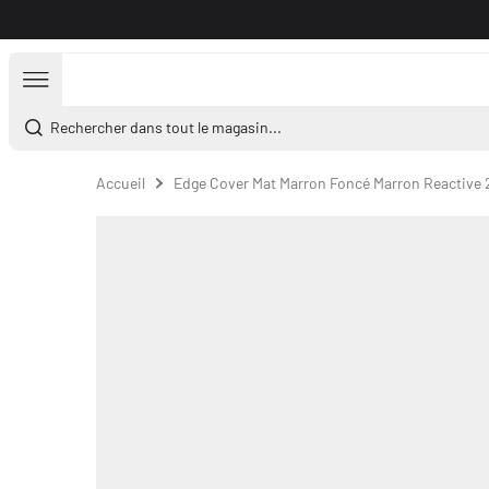
Aller au contenu
Rechercher dans tout le magasin...
Accueil
Edge Cover Mat Marron Foncé Marron Reactive 