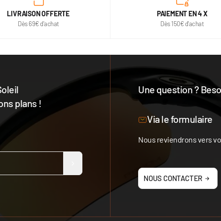
LIVRAISON OFFERTE
PAIEMENT EN 4 X
Dès 69€ d'achat
Dès 150€ d'achat
oleil
Une question ? Besoi
ons plans !
Notre équipe est à votre 
Via le formulaire
Nous reviendrons vers vou
NOUS CONTACTER