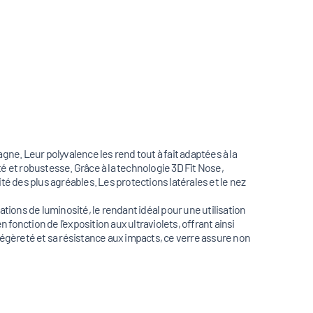
ne. Leur polyvalence les rend tout à fait adaptées à la
té et robustesse. Grâce à la technologie 3D Fit Nose,
té des plus agréables. Les protections latérales et le nez
iations de luminosité, le rendant idéal pour une utilisation
 fonction de l'exposition aux ultraviolets, offrant ainsi
légèreté et sa résistance aux impacts, ce verre assure non