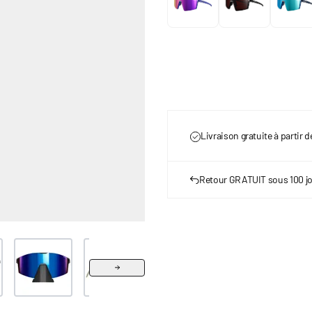
Livraison gratuite à partir 
Retour GRATUIT sous 100 j
r image
View larger image
View larger image
View larger image
View larger image