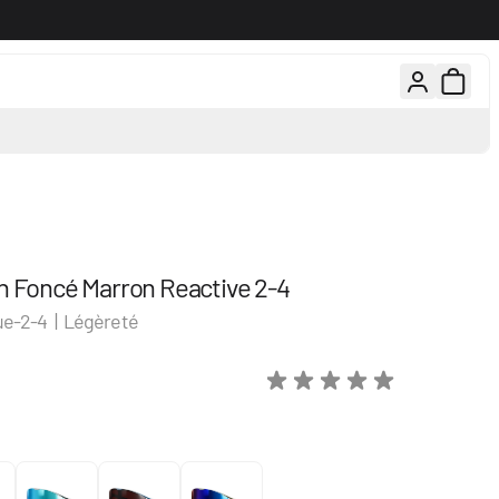
rs gratuits, 100 jours pour changer d'avis
Conseils d'experts par té
n Foncé Marron Reactive 2-4
ue-2-4 | Légèreté