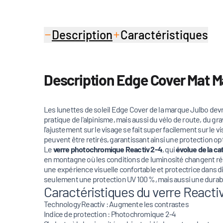
Description
Caractéristiques
Description Edge Cover Mat M
Les lunettes de soleil Edge Cover de la marque Julbo devr
pratique de l'alpinisme, mais aussi du vélo de route, du g
l'ajustement sur le visage se fait super facilement sur le 
peuvent être retirés, garantissant ainsi une protection opt
Le
verre photochromique Reactiv 2-4
, qui
évolue de la ca
en montagne où les conditions de luminosité changent r
une expérience visuelle confortable et protectrice dans 
seulement une protection UV 100 %, mais aussi une durabi
Caractéristiques du verre Reactiv
Technology Reactiv : Augmente les contrastes
Indice de protection : Photochromique 2-4