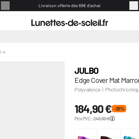
Livraison offerte dès 69€ d'achat
Retou
2-4
JULBO
Edge Cover Mat Marro
Polyvalence | Photochromiq
184,90 €
- 26 %
Prix PVC:
249,90 €