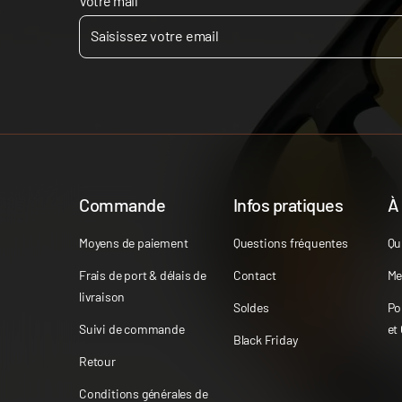
Votre mail
Commande
Infos pratiques
À
Moyens de paiement
Questions fréquentes
Qu
Frais de port & délais de
Contact
Me
livraison
Soldes
Po
Suivi de commande
et
Black Friday
Retour
Conditions générales de