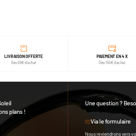
LIVRAISON OFFERTE
PAIEMENT EN 4 X
Dès 69€ d'achat
Dès 150€ d'achat
oleil
Une question ? Besoi
ons plans !
Notre équipe est à votre 
Via le formulaire
Nous reviendrons vers vou