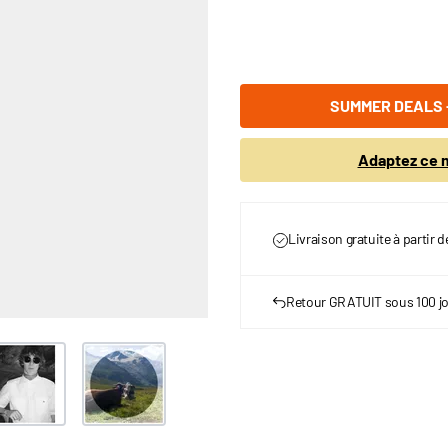
SUMMER DEALS -
Adaptez ce m
Livraison gratuite à partir 
Retour GRATUIT sous 100 j
ge
ew larger image
View larger image