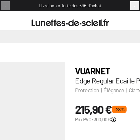
Livraison offerte dès 69€ d'achat
Retou
VUARNET
Edge Regular Ecaille 
Protection | Élégance | Clart
215,90 €
- 28 %
Prix PVC:
300,00 €