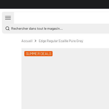
Aller au contenu
Rechercher dans tout le magasin...
Accueil
Edge Regular Ecaille Pure Grey
SUMMER DEALS