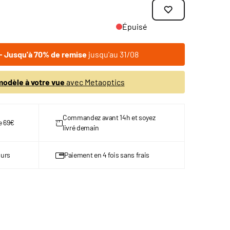
Épuisé
 Jusqu'à 70% de remise
jusqu'au 31/08
odèle à votre vue
avec Metaoptics
Commandez avant 14h et soyez
de 69€
livré demain
ours
Paiement en 4 fois sans frais