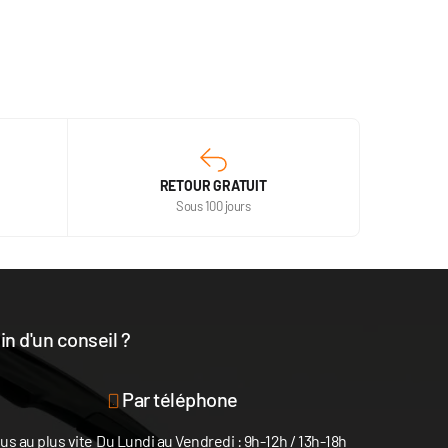
RETOUR GRATUIT
Sous 100 jours
n d'un conseil ?
disposition
Par téléphone
s au plus vite
Du Lundi au Vendredi : 9h-12h / 13h-18h