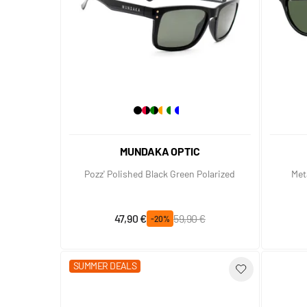
MUNDAKA OPTIC
Pozz' Polished Black Green Polarized
Met
Prix spécial
Prix normal
47,90 €
59,90 €
-20%
SUMMER DEALS