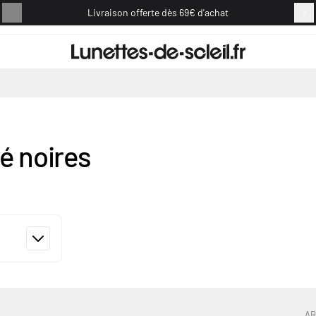
Livraison offerte dès 69€ d'achat
Retou
ré noires
AR