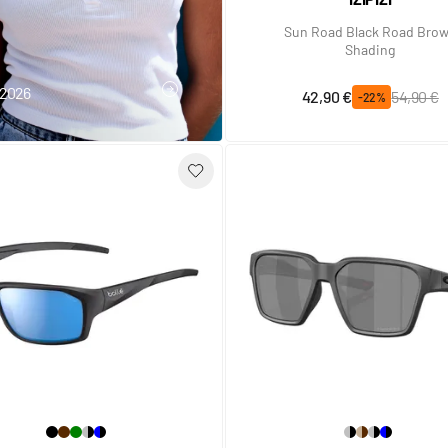
Sun Road Black Road Bro
Shading
t 2026
Prix spécial
Prix normal
42,90 €
54,90 €
J'EN PROFITE
-22%