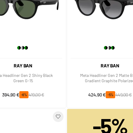
RAY BAN
RAY BAN
a Headliner Gen 2 Shiny Black
Meta Headliner Gen 2 Matte B
Green G-15
Gradient Graphite Polariz
Prix spécial
Prix normal
Prix spécial
Prix normal
394,90 €
419,00 €
424,90 €
449,00 €
-6%
-5%
-5%