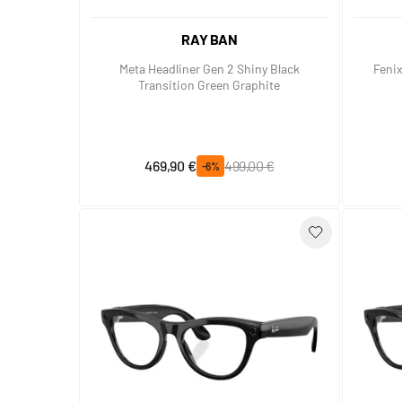
RAY BAN
Meta Headliner Gen 2 Shiny Black
Fenix
Transition Green Graphite
Prix spécial
Prix normal
469,90 €
499,00 €
-6%