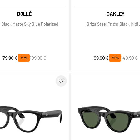
BOLLÉ
OAKLEY
 Black Matte Sky Blue Polarized
Briza Steel Prizm Black Irid
Prix spécial
Prix normal
Prix spécial
Prix normal
79,90 €
109,90 €
99,90 €
140,90 €
-27%
-29%