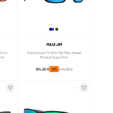
MAUI JIM
Mirror
Keha Asian Fit Noir Mat Bleu Hawaï
hin
Minéral SuperThin
Prix spécial
Prix normal
184,90 €
274,90 €
-33%