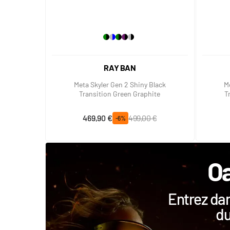
RAY BAN
Meta Skyler Gen 2 Shiny Black
M
Transition Green Graphite
T
Prix spécial
Prix normal
469,90 €
499,00 €
-6%
Oa
Entrez dan
du