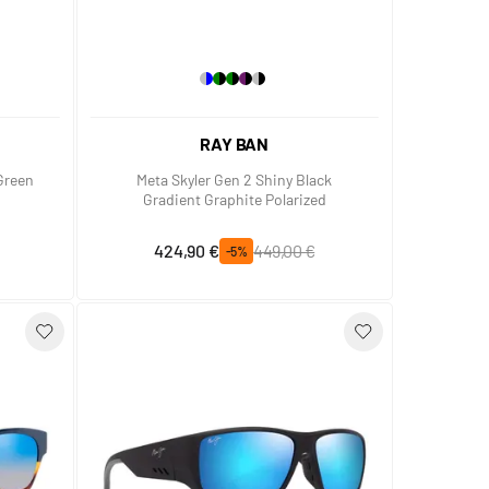
RAY BAN
 Green
Meta Skyler Gen 2 Shiny Black
Gradient Graphite Polarized
Prix spécial
Prix normal
424,90 €
449,00 €
-5%