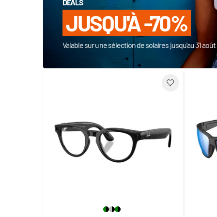
DEALS
JUSQU'À -70%
Valable sur une sélection de solaires jusqu'au 31 aoû