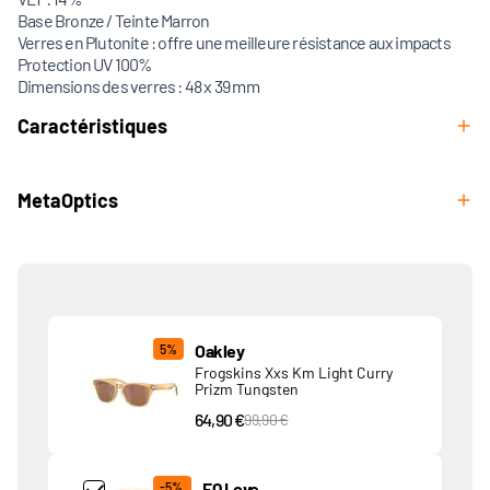
Base Bronze / Teinte Marron
Verres en Plutonite : offre une meilleure résistance aux impacts
Protection UV 100%
Dimensions des verres : 48 x 39 mm
Caractéristiques
MetaOptics
Produits associés
Oakley
5%
Frogskins Xxs Km Light Curry
Prizm Tungsten
64,90 €
PVC Price
99,90 €
Add Product MjQ4MTk= undefined
EQ Love
-5%