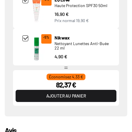
Haute Protection SPF30 50ml
16,90 €
Prix normal
19,90 €
Add Product MjkwNDA= undefined
Nikwax
-5%
Nettoyant Lunettes Anti-Buée
22 ml
4,90 €
Économisez 4,33 €
82,37 €
AJOUTER AU PANIER
Avis