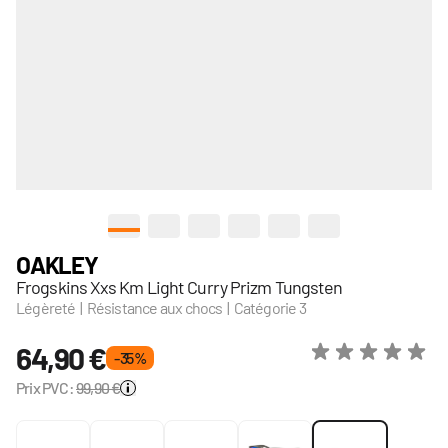
View larger image
View larger image
View larger image
View larger image
View larger image
View larger image
OAKLEY
Frogskins Xxs Km Light Curry Prizm Tungsten
Légèreté | Résistance aux chocs | Catégorie 3
64,90 €
- 35 %
Prix PVC:
99,90 €