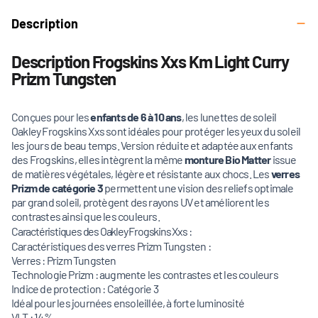
Description
Description Frogskins Xxs Km Light Curry
Prizm Tungsten
Conçues pour les
enfants de 6 à 10 ans
, les lunettes de soleil
Oakley Frogskins Xxs sont idéales pour protéger les yeux du soleil
les jours de beau temps. Version réduite et adaptée aux enfants
des Frogskins, elles intègrent la même
monture Bio Matter
issue
de matières végétales, légère et résistante aux chocs. Les
verres
Prizm de catégorie 3
permettent une vision des reliefs optimale
par grand soleil, protègent des rayons UV et améliorent les
contrastes ainsi que les couleurs.
Caractéristiques des Oakley Frogskins Xxs :
Caractéristiques des verres Prizm Tungsten :
Verres : Prizm Tungsten
Technologie Prizm : augmente les contrastes et les couleurs
Indice de protection : Catégorie 3
Idéal pour les journées ensoleillée, à forte luminosité
VLT : 14%