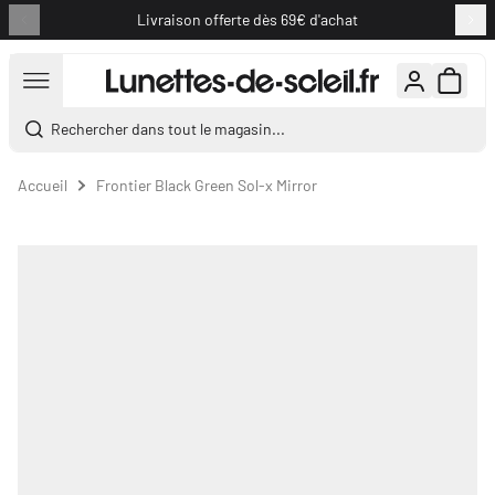
Livraison offerte dès 69€ d'achat
Aller au contenu
Rechercher dans tout le magasin...
Accueil
Frontier Black Green Sol-x Mirror