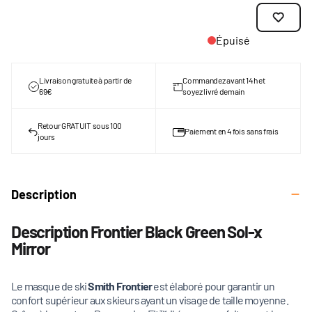
Épuisé
Livraison gratuite à partir de
Commandez avant 14h et
69€
soyez livré demain
Retour GRATUIT sous 100
Paiement en 4 fois sans frais
jours
Description
Description Frontier Black Green Sol-x
Mirror
Le masque de ski
Smith Frontier
est élaboré pour garantir un
confort supérieur aux skieurs ayant un visage de taille moyenne.