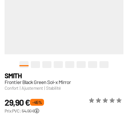
View larger image
View larger image
View larger image
View larger image
View larger image
View larger image
View larger image
View larger
SMITH
Frontier Black Green Sol-x Mirror
Confort | Ajustement | Stabilité
29,90 €
- 45 %
Prix PVC:
54,90 €