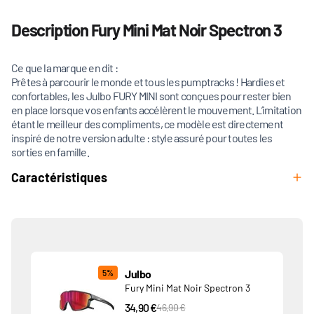
Description Fury Mini Mat Noir Spectron 3
Ce que la marque en dit :
Prêtes à parcourir le monde et tous les pumptracks ! Hardies et
confortables, les Julbo FURY MINI sont conçues pour rester bien
en place lorsque vos enfants accélèrent le mouvement. L’imitation
étant le meilleur des compliments, ce modèle est directement
inspiré de notre version adulte : style assuré pour toutes les
sorties en famille.
Caractéristiques
Produits associés
Julbo
5%
Fury Mini Mat Noir Spectron 3
34,90 €
PVC Price
46,90 €