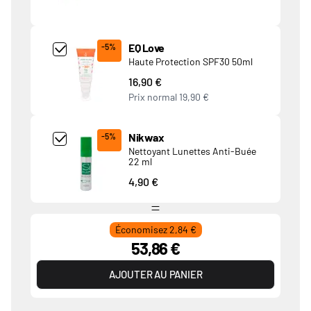
Add Product MjQ4MTk= undefined
EQ Love
-5%
Haute Protection SPF30 50ml
16,90 €
Prix normal
19,90 €
Add Product MjkwNDA= undefined
Nikwax
-5%
Nettoyant Lunettes Anti-Buée
22 ml
4,90 €
Économisez 2,84 €
53,86 €
AJOUTER AU PANIER