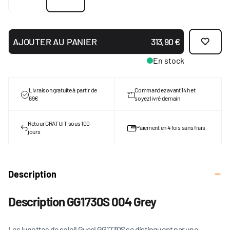
AJOUTER AU PANIER
313,90 €
En stock
Livraison gratuite à partir de
Commandez avant 14h et
69€
soyez livré demain
Retour GRATUIT sous 100
Paiement en 4 fois sans frais
jours
Description
Description GG1730S 004 Grey
Les lunettes de soleil Gucci GG1730S se distinguent par une