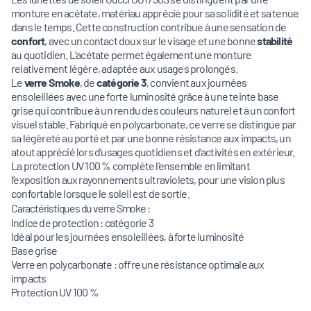
monture en acétate, matériau apprécié pour sa solidité et sa tenue
dans le temps. Cette construction contribue à une sensation de
confort
, avec un contact doux sur le visage et une bonne
stabilité
au quotidien. L’acétate permet également une monture
relativement légère, adaptée aux usages prolongés.
Le
verre Smoke
, de
catégorie 3
, convient aux journées
ensoleillées avec une forte luminosité grâce à une teinte base
grise qui contribue à un rendu des couleurs naturel et à un confort
visuel stable. Fabriqué en polycarbonate, ce verre se distingue par
sa légèreté au porté et par une bonne résistance aux impacts, un
atout apprécié lors d’usages quotidiens et d’activités en extérieur.
La protection UV 100 % complète l’ensemble en limitant
l’exposition aux rayonnements ultraviolets, pour une vision plus
confortable lorsque le soleil est de sortie.
Caractéristiques du verre Smoke :
Indice de protection : catégorie 3
Idéal pour les journées ensoleillées, à forte luminosité
Base grise
Verre en polycarbonate : offre une résistance optimale aux
impacts
Protection UV 100 %