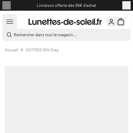
Livraison offerte dès 69€ d'achat
Aller au contenu
Rechercher dans tout le magasin...
Accueil
GG1730S 004 Grey