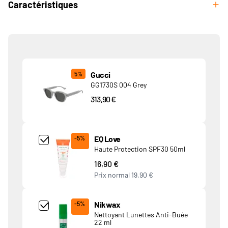
Caractéristiques
Produits associés
Gucci
5%
GG1730S 004 Grey
313,90 €
Add Product MjQ4MTk= undefined
EQ Love
-5%
Haute Protection SPF30 50ml
16,90 €
Prix normal
19,90 €
Add Product MjkwNDA= undefined
Nikwax
-5%
Nettoyant Lunettes Anti-Buée
22 ml