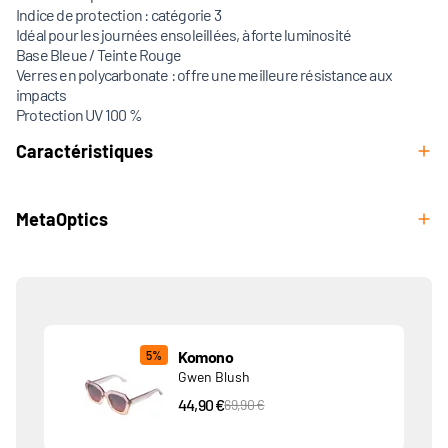
Indice de protection : catégorie 3
Idéal pour les journées ensoleillées, à forte luminosité
Base Bleue / Teinte Rouge
Verres en polycarbonate : offre une meilleure résistance aux
impacts
Protection UV 100 %
Caractéristiques
MetaOptics
Produits associés
Komono
5%
Gwen Blush
44,90 €
PVC Price
69,90 €