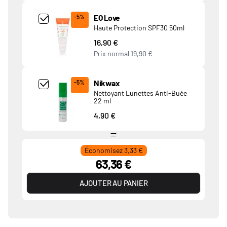
Add Product MjQ4MTk= undefined
EQ Love
-5%
Haute Protection SPF30 50ml
16,90 €
Prix normal
19,90 €
Add Product MjkwNDA= undefined
Nikwax
-5%
Nettoyant Lunettes Anti-Buée
22 ml
4,90 €
Économisez 3,33 €
63,36 €
AJOUTER AU PANIER