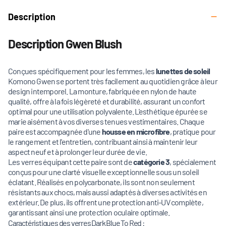
Description
Description Gwen Blush
Conçues spécifiquement pour les femmes, les
lunettes de soleil
Komono Gwen se portent très facilement au quotidien grâce à leur
design intemporel. La monture, fabriquée en nylon de haute
qualité, offre à la fois légèreté et durabilité, assurant un confort
optimal pour une utilisation polyvalente. L'esthétique épurée se
marie aisément à vos diverses tenues vestimentaires. Chaque
paire est accompagnée d'une
housse en microfibre
, pratique pour
le rangement et l'entretien, contribuant ainsi à maintenir leur
aspect neuf et à prolonger leur durée de vie.
Les verres équipant cette paire sont de
catégorie 3
,
spécialement
conçus pour une clarté visuelle exceptionnelle sous un soleil
éclatant. Réalisés en polycarbonate, ils sont non seulement
résistants aux chocs, mais aussi adaptés à diverses activités en
extérieur. De plus, ils offrent une protection anti-UV complète,
garantissant ainsi une protection oculaire optimale.
Caractéristiques des verres Dark Blue To Red :