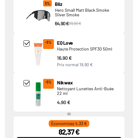
Bliz
5%
Hero Small Matt Black Smoke
Silver Smoke
64,90 €
PVC Price
99,90 €
Add Product MjQ4MTk= undefined
EQ Love
-5%
Haute Protection SPF30 50ml
16,90 €
Prix normal
19,90 €
Add Product MjkwNDA= undefined
Nikwax
-5%
Nettoyant Lunettes Anti-Buée
22 ml
4,90 €
Économisez 4,33 €
82,37 €