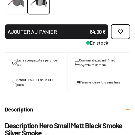
AJOUTER AU PANIER
64,90 €
En stock
Livraison gratuite à partir de
Commandez avant 14h et
69€
soyez livré demain
Retour GRATUIT sous 100
Paiement en 4 fois sans frais
jours
Description
Description Hero Small Matt Black Smoke
Silver Smoke