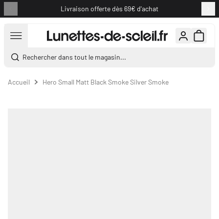
Livraison offerte dès 69€ d'achat
Aller au contenu
Rechercher dans tout le magasin...
Accueil
Hero Small Matt Black Smoke Silver Smoke