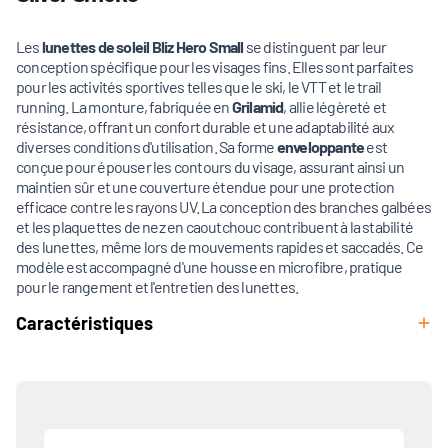
Les
lunettes de soleil
Bliz Hero Small
se distinguent par leur
conception spécifique pour les visages fins. Elles sont parfaites
pour les activités sportives telles que le ski, le VTT et le trail
running. La monture, fabriquée en
Grilamid
, allie légèreté et
résistance, offrant un confort durable et une adaptabilité aux
diverses conditions d'utilisation. Sa forme
enveloppante
est
conçue pour épouser les contours du visage, assurant ainsi un
maintien sûr et une couverture étendue pour une protection
efficace contre les rayons UV. La conception des branches galbées
et les plaquettes de nez en caoutchouc contribuent à la stabilité
des lunettes, même lors de mouvements rapides et saccadés. Ce
modèle est accompagné d'une housse en microfibre, pratique
pour le rangement et l'entretien des lunettes.
Caractéristiques
Produits associés