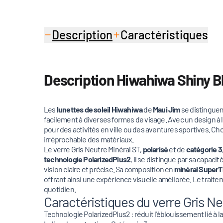
Description
Caractéristiques
Description Hiwahiwa Shiny Bl
Les
lunettes de soleil Hiwahiwa
de
Maui Jim
se distinguent
facilement à diverses formes de visage. Avec un design à l
pour des activités en ville ou des aventures sportives. Cho
irréprochable des matériaux.
Le verre Gris Neutre Minéral ST,
polarisé
et de
catégorie 3
technologie PolarizedPlus2
, il se distingue par sa capac
vision claire et précise. Sa composition en
minéral SuperT
offrant ainsi une expérience visuelle améliorée. Le traitem
quotidien.
Caractéristiques du verre Gris Ne
Technologie PolarizedPlus2 : réduit l'éblouissement lié à la