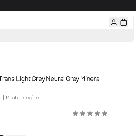
rs gratuits, 100 jours pour changer d'avis
Conseils d'experts par té
Trans Light Grey Neural Grey Mineral
s | Monture légère