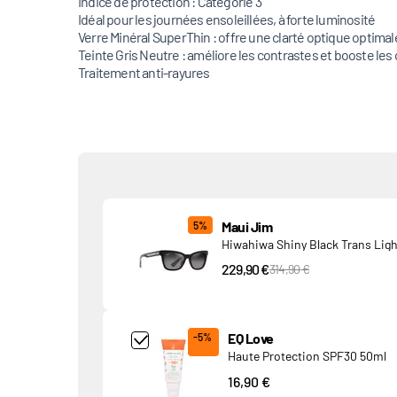
Indice de protection : Catégorie 3
Idéal pour les journées ensoleillées, à forte luminosité
Verre Minéral SuperThin : offre une clarté optique optimal
Teinte Gris Neutre : améliore les contrastes et booste les
Traitement anti-rayures
Produits associés
Maui Jim
5%
Hiwahiwa Shiny Black Trans Ligh
229,90 €
PVC Price
314,90 €
Add Product MjQ4MTk= undefined
EQ Love
-5%
Haute Protection SPF30 50ml
16,90 €