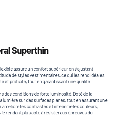
ral Superthin
flexible assure un confort supérieur en s'ajustant
itude de styles vestimentaires, ce qui les rend idéales
e et praticité, tout en garantissant une qualité
ns des conditions de forte luminosité. Doté de la
e la lumière sur des surfaces planes, tout en assurant une
e
améliore les contrastes et intensifie les couleurs,
, le rendant plus apte à résister aux épreuves du