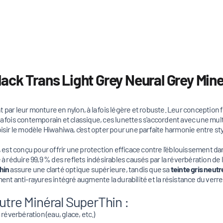
ack Trans Light Grey Neural Grey Mine
 par leur monture en nylon, à la fois légère et robuste. Leur conception 
a fois contemporain et classique, ces lunettes s'accordent avec une mult
isir le modèle Hiwahiwa, c'est opter pour une parfaite harmonie entre styl
, est conçu pour offrir une protection efficace contre l'éblouissement da
ité à réduire 99,9 % des reflets indésirables causés par la réverbération d
hin
assure une clarté optique supérieure, tandis que sa
teinte gris neutr
ent anti-rayures intégré augmente la durabilité et la résistance du verre
utre Minéral SuperThin :
 réverbération (eau, glace, etc.)