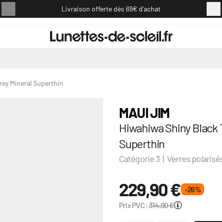
Livraison offerte dès 69€ d'achat
Retou
rey Mineral Superthin
MAUI JIM
Hiwahiwa Shiny Black 
Superthin
Catégorie 3 | Verres polarisé
229,90 €
- 26 %
Prix PVC:
314,90 €