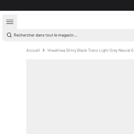
Aller au contenu
Rechercher dans tout le magasin...
Accueil
Hiwahiwa Shiny Black Trans Light Grey Neural G