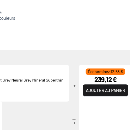
e
 couleurs
Économisez 12,58 €
239,12 €
t Grey Neural Grey Mineral Superthin
AJOUTER AU PANIER