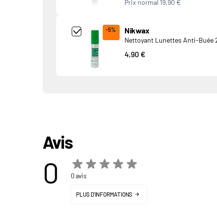
Prix normal
19,90 €
Add Product MjkwNDA= undefined
Nikwax
-5%
Nettoyant Lunettes Anti-Buée 
4,90 €
Avis
0
0 avis
PLUS D'INFORMATIONS