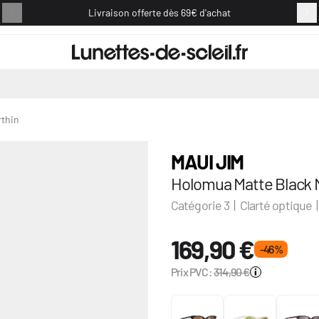
Livraison offerte dès 69€ d'achat
Retou
rthin
MAUI JIM
Holomua Matte Black N
Catégorie 3 | Clarté optique 
169,90 €
- 46 %
Prix PVC:
314,90 €