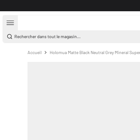
Aller au contenu
Rechercher dans tout le magasin...
Accueil
Holomua Matte Black Neutral Grey Mineral Supe