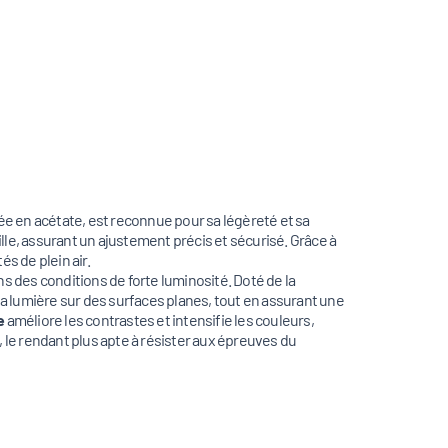
ée en acétate, est reconnue pour sa légèreté et sa
lle, assurant un ajustement précis et sécurisé. Grâce à
s de plein air.
ns des conditions de forte luminosité. Doté de la
e la lumière sur des surfaces planes, tout en assurant une
e
améliore les contrastes et intensifie les couleurs,
, le rendant plus apte à résister aux épreuves du