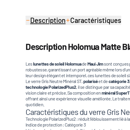
Description
Caractéristiques
Description Holomua Matte Bla
Les
lunettes de soleil Holomua
de
Maui Jim
sont conçues p
robustesse, garantissant un port agréable même lors d'une 
leur design élégant et intemporel, ces lunettes de soleil s
Le verre Gris Neutre Minéral ST,
polarisé
et de
catégorie 3
technologie PolarizedPlus2
, il se distingue par sa capac
vision claire et précise. Sa composition en
minéral SuperT
offrant ainsi une expérience visuelle améliorée. Le traitem
quotidien.
Caractéristiques du verre Gris Ne
Technologie PolarizedPlus2 : réduit l'éblouissement lié à la
Indice de protection : Catégorie 3