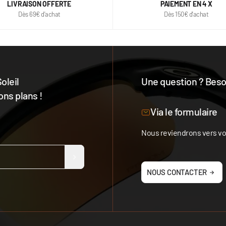
LIVRAISON OFFERTE
PAIEMENT EN 4 X
Dès 69€ d'achat
Dès 150€ d'achat
oleil
Une question ? Besoi
ons plans !
Notre équipe est à votre 
Via le formulaire
Nous reviendrons vers vou
NOUS CONTACTER