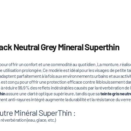
ck Neutral Grey Mineral Superthin
our offrir un confort et une commodité au quotidien. La monture, réalis
utilisation prolongée. Ce modèle est idéal pour les visages de petite tai
'adaptent parfaitement à la fois aux environnements urbains et aux activité
, est conçu pour offrir une protection efficace contre l'éblouissement da
ité à réduire 99,9 % des reflets indésirables causés par la réverbération d
hin
assure une clarté optique supérieure, tandis que sa
teinte gris neutr
ent anti-rayures intégré augmente la durabilité et la résistance du verre
utre Minéral SuperThin :
 réverbération (eau, glace, etc.)