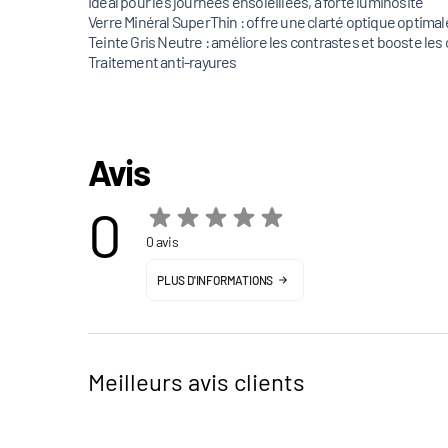
Idéal pour les journées ensoleillées, à forte luminosité
Verre Minéral SuperThin : offre une clarté optique optimal
Teinte Gris Neutre : améliore les contrastes et booste les
Traitement anti-rayures
Avis
0
0 avis
PLUS D'INFORMATIONS
Meilleurs avis clients