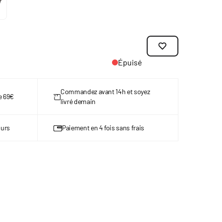
Épuisé
Commandez avant 14h et soyez
de 69€
livré demain
ours
Paiement en 4 fois sans frais