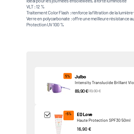
Idéal pour les journées ensoleillées, à forte luminosité
VLT : 12 %
Traitement Color Flash : renforce la filtration de la lumière 
Verre en polycarbonate : offre une meilleure résistance a
Protection UV 100 %
Produits associés
Julbo
5%
Intensity Translucide Brillant Vio
89,90 €
PVC Price
119,90 €
Add Product MjQ4MTk= undefined
EQ Love
-5%
Haute Protection SPF30 50ml
16,90 €