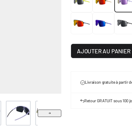
AJOUTER AU PANIER
Livraison gratuite à partir 
Retour GRATUIT sous 100 j
r image
View larger image
View larger image
View larger image
View larger image
Vie