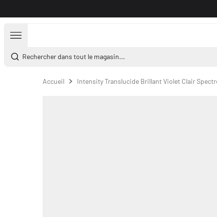
Aller au contenu
Rechercher dans tout le magasin...
Accueil
Intensity Translucide Brillant Violet Clair Spect