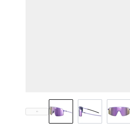
View larger image
View larger image
View large