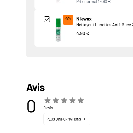
Prix normal
19,90 €
Add Product MjkwNDA= undefined
Nikwax
-5%
Nettoyant Lunettes Anti-Buée 
4,90 €
Avis
0
0 avis
PLUS D'INFORMATIONS