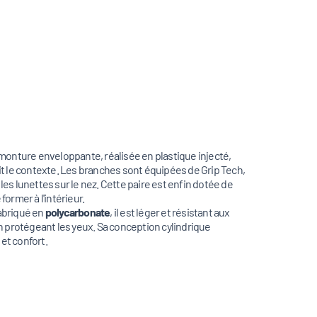
monture enveloppante, réalisée en plastique injecté,
it le contexte. Les branches sont équipées de Grip Tech,
 lunettes sur le nez. Cette paire est enfin dotée de
ormer à l'intérieur.
Fabriqué en
polycarbonate
, il est léger et résistant aux
 en protégeant les yeux. Sa conception cylindrique
et confort.