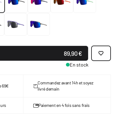
89,90 €
En stock
Commandez avant 14h et soyez
de 69€
livré demain
ours
Paiement en 4 fois sans frais
w larger image
View larger image
View larger image
View larger image