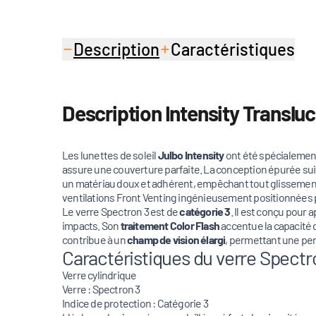
Description
Caractéristiques
Description Intensity Transluci
Les lunettes de soleil
Julbo Intensity
ont été spécialement
assure une couverture parfaite. La conception épurée suit
un matériau doux et adhérent, empêchant tout glissement 
ventilations Front Venting ingénieusement positionnées pou
Le verre Spectron 3 est de
catégorie 3
. Il est conçu pour 
impacts. Son
traitement Color Flash
accentue la capacité d
contribue à un
champ de vision élargi
, permettant une per
Caractéristiques du verre Spectro
Verre cylindrique
Verre : Spectron 3
Indice de protection : Catégorie 3