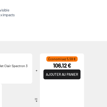
visible
ux impacts
Économisez 5,59 €
106,12 €
let Clair Spectron 3
AJOUTER AU PANIER