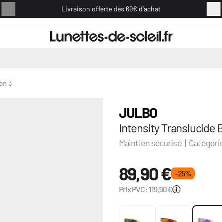
Livraison offerte dès 69€ d'achat
Retou
ron 3
JULBO
Intensity Translucide B
Maintien sécurisé | Catégorie
89,90 €
- 25 %
Prix PVC:
119,90 €