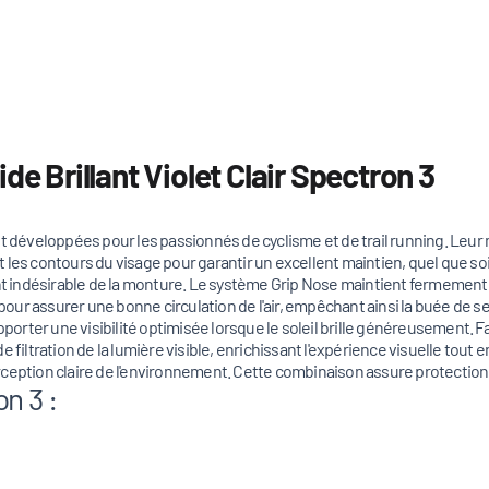
de Brillant Violet Clair Spectron 3
 développées pour les passionnés de cyclisme et de trail running. Leur 
 les contours du visage pour garantir un excellent maintien, quel que so
indésirable de la monture. Le système Grip Nose maintient fermement les
r assurer une bonne circulation de l'air, empêchant ainsi la buée de se f
apporter une visibilité optimisée lorsque le soleil brille généreusement. 
e filtration de la lumière visible, enrichissant l'expérience visuelle tout
ception claire de l'environnement. Cette combinaison assure protection 
n 3 :