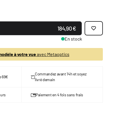
184,90 €
En stock
odèle à votre vue
avec Metaoptics
Commandez avant 14h et soyez
de 69€
livré demain
ours
Paiement en 4 fois sans frais