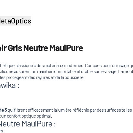
etaOptics
oir Gris Neutre MauiPure
étique classique à des matériaux modernes. Conçues pour un usage quo
 en silicone assurent un maintien confortable et stable sur le visage. La 
 les protégeant des rayures et de la poussière.
wika :
ie 3
qui filtrent efficacement la lumière réfléchie par des surfaces telles qu
t un confort optique optimal.
 Neutre MauiPure :
rs