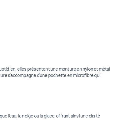
tidien, elles présentent une monture en nylon et métal
monture s'accompagne d'une pochette en microfibre qui
e l'eau, la neige ou la glace, offrant ainsi une clarté