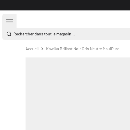
Aller au contenu
Rechercher dans tout le magasin...
Accueil
Kawika Brillant Noir Gris Neutre MauiPure