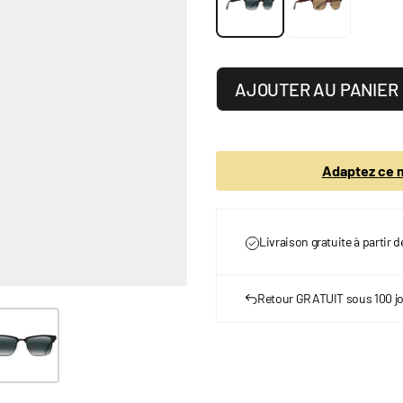
AJOUTER AU PANIER
Adaptez ce m
Livraison gratuite à partir 
Retour GRATUIT sous 100 j
ge
ew larger image