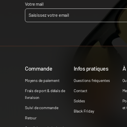
Votre mail
Commande
Infos pratiques
À
Moyens de paiement
Questions fréquentes
Qu
Frais de port & délais de
Contact
Me
livraison
Soldes
Po
Suivi de commande
et
Black Friday
Retour