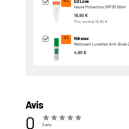
Add Product MjQ4MTk= undefined
EQ Love
-5%
Haute Protection SPF30 50ml
16,90 €
Prix normal
19,90 €
Add Product MjkwNDA= undefined
Nikwax
-5%
Nettoyant Lunettes Anti-Buée 
4,90 €
Avis
0
0 avis