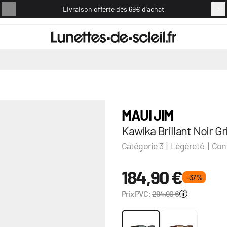
Livraison offerte dès 69€ d'achat
Retou
MAUI JIM
Kawika Brillant Noir G
Catégorie 3 | Légèreté | Con
184,90 €
- 37 %
Prix PVC:
294,90 €