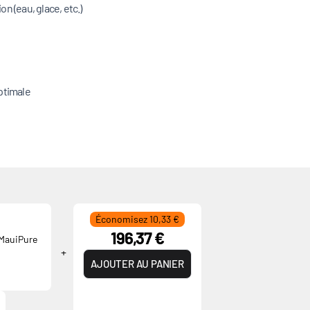
on (eau, glace, etc.)
ptimale
Économisez 10,33 €
196,37 €
 MauiPure
AJOUTER AU PANIER