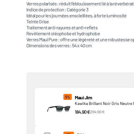
Verres polarisés : réduit l'éblouissement lié à la réverbérati
Indice de protection : Catégorie 3
Idéal pour les journées ensoleillées, à forte luminosité
Teinte Grise
Traitement anti-rayures et anti-reflets
Revêtement oléophobe et hydrophobe
Verres Maui Pure : offre une légèreté et une robustesse o
Dimensions des verres : 54 x 40 cm
Produits associés
Maui Jim
5%
Kawika Brillant Noir Gris Neutre
184,90 €
PVC Price
294,90 €