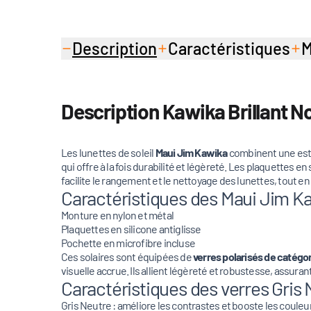
Description
Caractéristiques
M
Description Kawika Brillant N
Les lunettes de soleil
Maui Jim Kawika
combinent une esth
qui offre à la fois durabilité et légèreté. Les plaquettes
facilite le rangement et le nettoyage des lunettes, tout en
Caractéristiques des Maui Jim Ka
Monture en nylon et métal
Plaquettes en silicone antiglisse
Pochette en microfibre incluse
Ces solaires sont équipées de
verres polarisés de catégor
visuelle accrue. Ils allient légèreté et robustesse, assuran
Caractéristiques des verres Gris
Gris Neutre : améliore les contrastes et booste les couleu