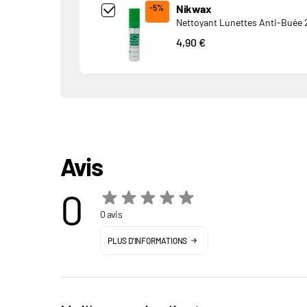
Add Product MjkwNDA= undefined
Nikwax
-5%
Nettoyant Lunettes Anti-Buée 
4,90 €
Avis
0
0 avis
PLUS D'INFORMATIONS