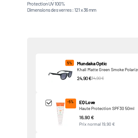
Protection UV 100%
Dimensions des verres : 121 x 36 mm
Produits associés
Mundaka Optic
5%
Khali Matte Green Smoke Polari
24,90 €
PVC Price
34,90 €
Add Product MjQ4MTk= undefined
EQ Love
-5%
Haute Protection SPF30 50ml
16,90 €
Prix normal
19,90 €