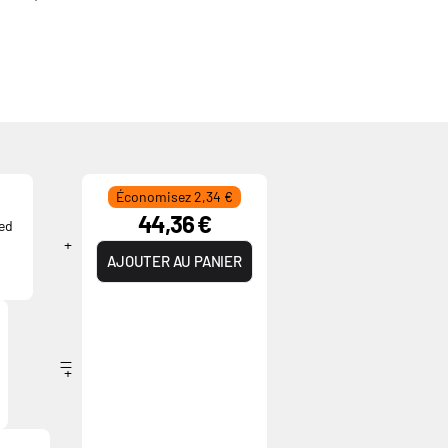
Économisez 2,34 €
44,36 €
zed
AJOUTER AU PANIER