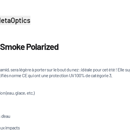
etaOptics
n Smoke Polarized
mid, sera légère à porter sur le bout du nez : idéale pour cet été ! Elle 
ifiés norme CE qui ont une protection UV 100% de catégorie 3.
on (eau, glace, etc.)
 d'eau
aux impacts