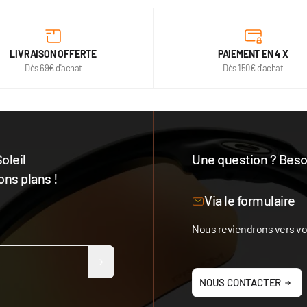
LIVRAISON OFFERTE
PAIEMENT EN 4 X
Dès 69€ d'achat
Dès 150€ d'achat
oleil
Une question ? Besoi
ons plans !
Notre équipe est à votre 
Via le formulaire
Nous reviendrons vers vou
NOUS CONTACTER