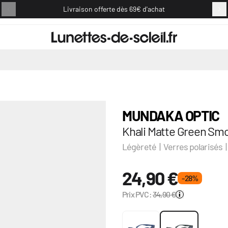
Livraison offerte dès 69€ d'achat
Retou
MUNDAKA OPTIC
Khali Matte Green Smo
Légèreté | Verres polarisés |
24,90 €
- 28 %
Prix PVC:
34,90 €