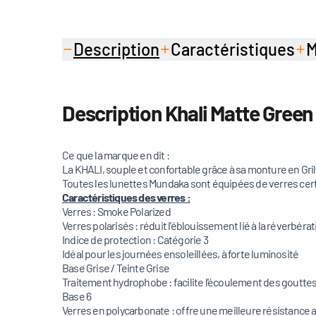
Description
Caractéristiques
M
Description Khali Matte Gree
Ce que la marque en dit :
La KHALI, souple et confortable grâce à sa monture en Grila
Toutes les lunettes Mundaka sont équipées de verres cert
Caractéristiques des verres :
Verres : Smoke Polarized
Verres polarisés : réduit l'éblouissement lié à la réverbérati
Indice de protection : Catégorie 3
Idéal pour les journées ensoleillées, à forte luminosité
Base Grise / Teinte Grise
Traitement hydrophobe : facilite l'écoulement des gouttes
Base 6
Verres en polycarbonate : offre une meilleure résistance 