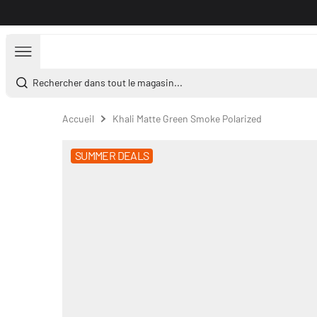
Aller au contenu
Rechercher dans tout le magasin...
Accueil
Khali Matte Green Smoke Polarized
SUMMER DEALS