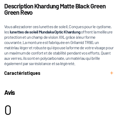
Description Khardung Matte Black Green
Green Revo
Vous allez adorer ces lunettes de soleil. Conçues pour le cyclisme,
les
lunettes de soleil Mundaka Optic Khardung
offrent la meilleure
protection et un champ de vision XXL grâce à leur forme
couvrante. La monture est fabriquée en Grilamid TR90, un
matériau léger et robuste qui épouse la forme de votre visage pour
un maximum de confort et de stabilité pendant vos efforts. Quant
aux verres, ils sont en polycarbonate, un matériau qui brille
également par sa résistance et sa légèreté.
Caractéristiques
Avis
0