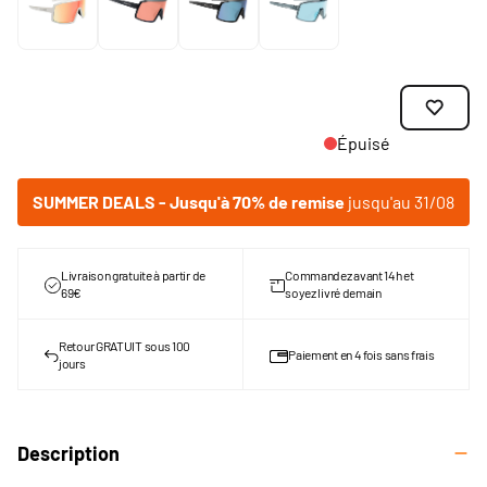
Épuisé
SUMMER DEALS - Jusqu'à 70% de remise
jusqu'au 31/08
Livraison gratuite à partir de
Commandez avant 14h et
69€
soyez livré demain
Retour GRATUIT sous 100
Paiement en 4 fois sans frais
jours
Description