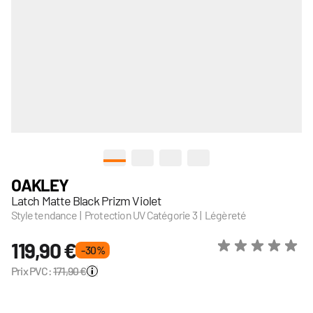
View larger image
View larger image
View larger image
View larger image
OAKLEY
Latch Matte Black Prizm Violet
Style tendance | Protection UV Catégorie 3 | Légèreté
119,90 €
- 30 %
Prix PVC:
171,90 €