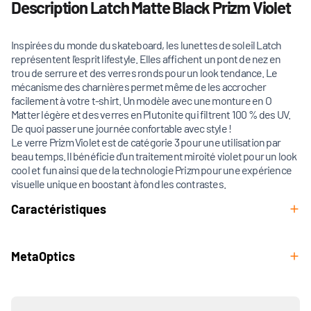
Description Latch Matte Black Prizm Violet
Inspirées du monde du skateboard, les lunettes de soleil Latch
représentent l'esprit lifestyle. Elles affichent un pont de nez en
trou de serrure et des verres ronds pour un look tendance. Le
mécanisme des charnières permet même de les accrocher
facilement à votre t-shirt. Un modèle avec une monture en O
Matter légère et des verres en Plutonite qui filtrent 100 % des UV.
De quoi passer une journée confortable avec style !
Le verre Prizm Violet est de catégorie 3 pour une utilisation par
beau temps. Il bénéficie d'un traitement miroité violet pour un look
cool et fun ainsi que de la technologie Prizm pour une expérience
visuelle unique en boostant à fond les contrastes.
Caractéristiques
MetaOptics