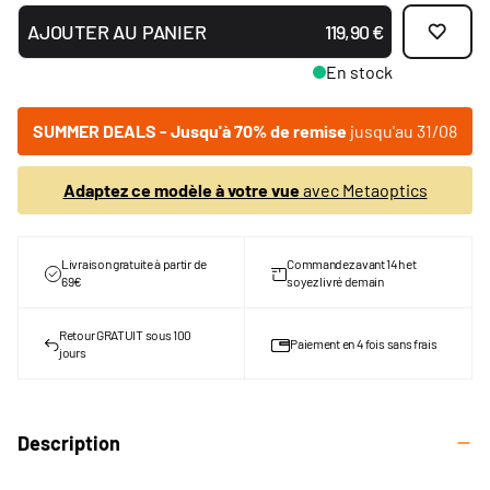
AJOUTER AU PANIER
119,90 €
En stock
SUMMER DEALS - Jusqu'à 70% de remise
jusqu'au 31/08
Adaptez ce modèle à votre vue
avec Metaoptics
Livraison gratuite à partir de
Commandez avant 14h et
69€
soyez livré demain
Retour GRATUIT sous 100
Paiement en 4 fois sans frais
jours
Description