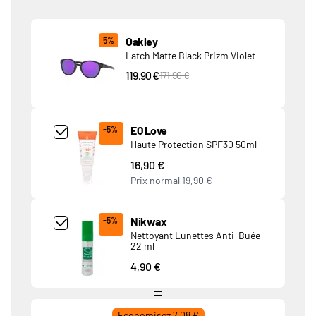
Produits associés
Oakley
5%
Latch Matte Black Prizm Violet
119,90 €
PVC Price
171,90 €
Add Product MjQ4MTk= undefined
EQ Love
-5%
Haute Protection SPF30 50ml
16,90 €
Prix normal
19,90 €
Add Product MjkwNDA= undefined
Nikwax
-5%
Nettoyant Lunettes Anti-Buée
22 ml
4,90 €
Économisez 7,08 €