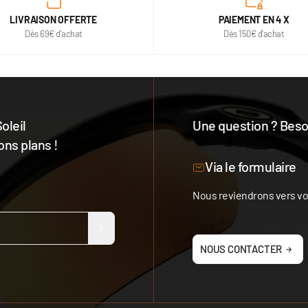
LIVRAISON OFFERTE
PAIEMENT EN 4 X
Dès 69€ d'achat
Dès 150€ d'achat
oleil
Une question ? Besoi
ons plans !
Notre équipe est à votre 
Via le formulaire
Nous reviendrons vers vou
NOUS CONTACTER