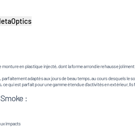
etaOptics
e monture en plastique injecté, dont la forme arrondie rehausse jolime
3
, parfaitement adaptés aux jours de beau temps, au cours desquels le so
e qui est parfait pour une gamme étendue d'activités en extérieur. Ils filt
d Smoke :
aux impacts