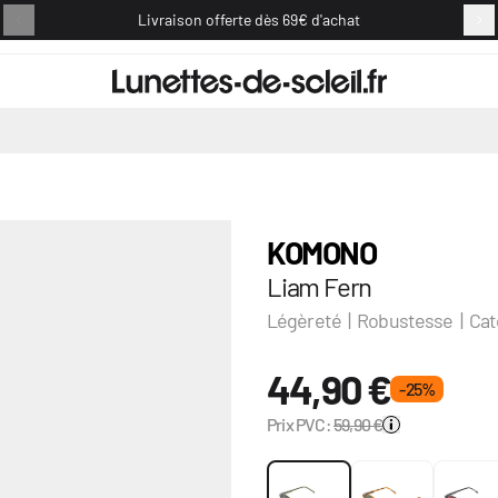
Livraison offerte dès 69€ d'achat
Retou
KOMONO
Liam Fern
Légèreté | Robustesse | Cat
44,90 €
- 25 %
Prix PVC:
59,90 €