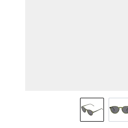
View larger image
View larg