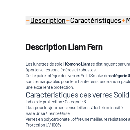
Description
Caractéristiques
M
Description Liam Fern
Les lunettes de soleil
Komono Liam
se distinguent par un
à porter, elles sont légères et robustes.
Cette paire intègre des verres Solid Smoke de
catégorie 
sont remarquables pour leur haute résistance aux impacts, c
une excellente protection.
Caractéristiques des verres Soli
Indice de protection : Catégorie 3
Idéal pour les journées ensoleillées, à forte luminosité
Base Grise / Teinte Grise
Verres en polycarbonate : offre une meilleure résistance 
Protection UV 100%