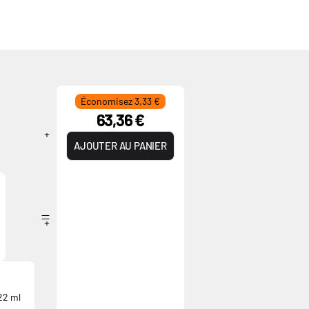
Économisez 3,33 €
63,36 €
AJOUTER AU PANIER
22 ml