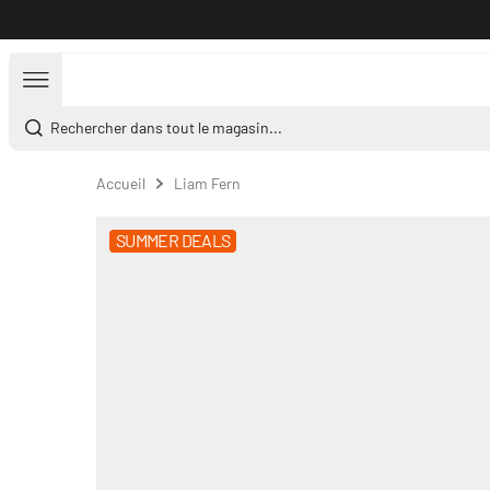
Aller au contenu
Rechercher dans tout le magasin...
Accueil
Liam Fern
SUMMER DEALS