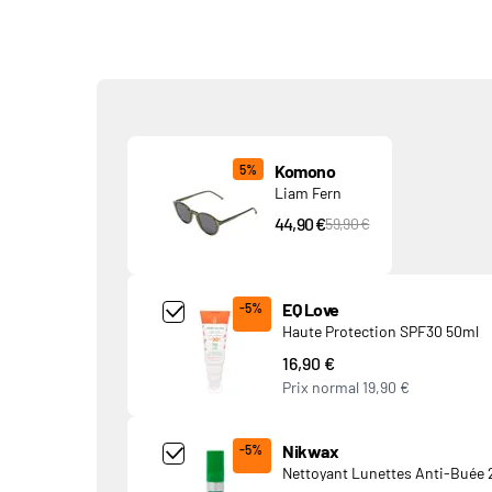
Produits associés
Komono
5%
Liam Fern
44,90 €
PVC Price
59,90 €
Add Product MjQ4MTk= undefined
EQ Love
-5%
Haute Protection SPF30 50ml
16,90 €
Prix normal
19,90 €
Add Product MjkwNDA= undefined
Nikwax
-5%
Nettoyant Lunettes Anti-Buée 