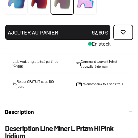
AJOUTER AU PANIER
92,90 €
En stock
Livraison gratuite à partir de
Commandez avant 14h et
69€
soyez livré demain
Retour GRATUIT sous 100
Paiement en 4 fois sans frais
jours
Description
Description Line Miner L Prizm Hi Pink
Iridium