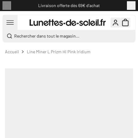
Livraison offerte dès 69€ d'achat
Aller au contenu
Rechercher dans tout le magasin...
Accueil
Line Miner L Prizm Hi Pink Iridium