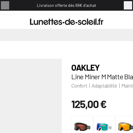
Livraison offerte dès 69€ d'achat
Retou
OAKLEY
Line Miner M Matte Bla
Confort | Adaptabilité | Main
125,00 €