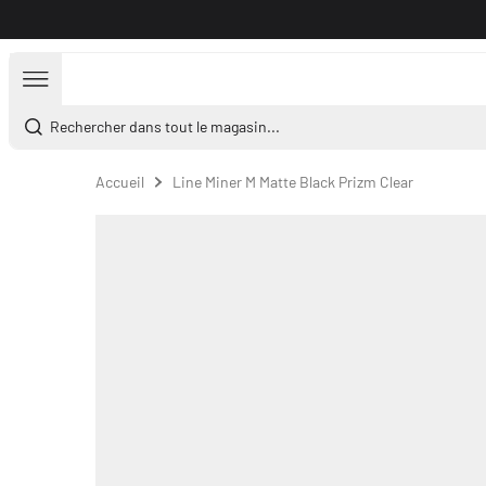
Aller au contenu
Rechercher dans tout le magasin...
Accueil
Line Miner M Matte Black Prizm Clear