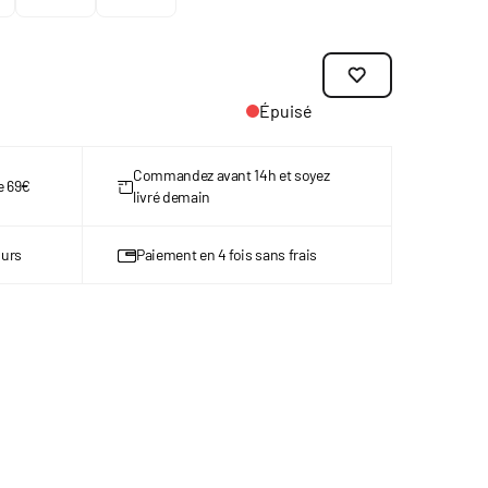
Épuisé
Commandez avant 14h et soyez
de 69€
livré demain
ours
Paiement en 4 fois sans frais