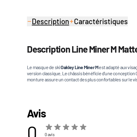
Description
Caractéristiques
Description Line Miner M Matt
Le masque de ski
Oakley Line Miner M
est adapté aux visag
version classique. Le châssis bénéficie d'une conception O
monture assure un contact des plus confortables sur le v
Avis
0
0 avis