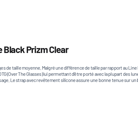
e Black Prizm Clear
es de taille moyenne. Malgré une différence de taille par rapport au Lin
TG (Over The Glasses) lui permettant d'être porté avec la plupart des lun
isage. Le strap avec revêtement silicone assure une bonne tenue sur un 