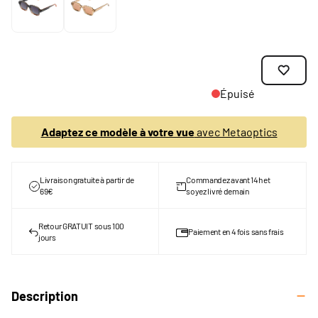
Épuisé
Adaptez ce modèle à votre vue
avec Metaoptics
Livraison gratuite à partir de
Commandez avant 14h et
69€
soyez livré demain
Retour GRATUIT sous 100
Paiement en 4 fois sans frais
jours
Description