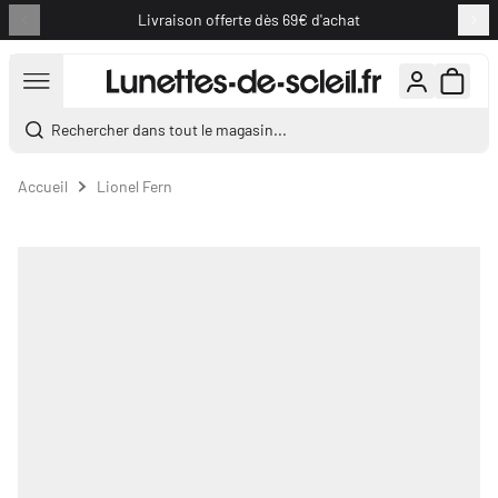
Livraison offerte dès 69€ d'achat
Aller au contenu
Rechercher dans tout le magasin...
Accueil
Lionel Fern