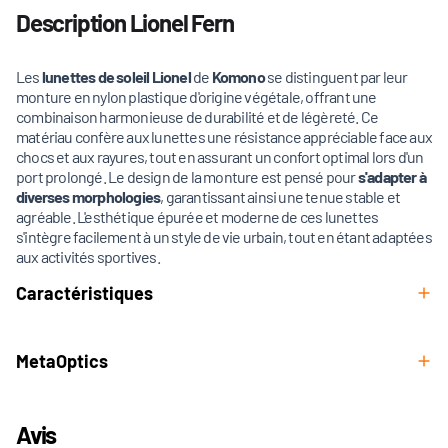
Description Lionel Fern
Les
lunettes de soleil Lionel
de
Komono
se distinguent par leur
monture en nylon plastique d'origine végétale, offrant une
combinaison harmonieuse de durabilité et de légèreté. Ce
matériau confère aux lunettes une résistance appréciable face aux
chocs et aux rayures, tout en assurant un confort optimal lors d'un
port prolongé. Le design de la monture est pensé pour
s'adapter à
diverses morphologies
, garantissant ainsi une tenue stable et
agréable. L'esthétique épurée et moderne de ces lunettes
s'intègre facilement à un style de vie urbain, tout en étant adaptées
aux activités sportives.
Caractéristiques
MetaOptics
Avis