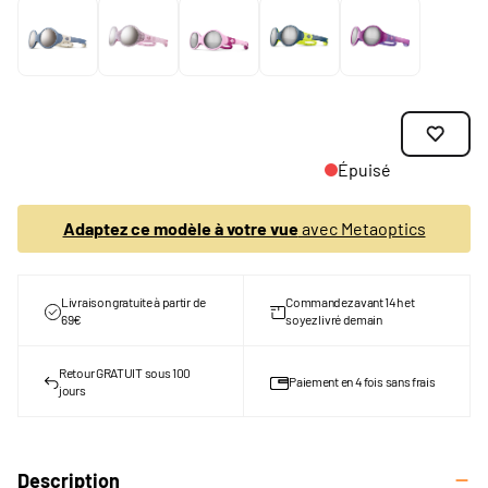
Épuisé
Adaptez ce modèle à votre vue
avec Metaoptics
Livraison gratuite à partir de
Commandez avant 14h et
69€
soyez livré demain
Retour GRATUIT sous 100
Paiement en 4 fois sans frais
jours
Description