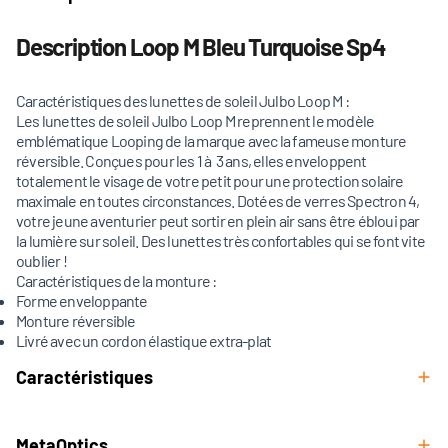
Description Loop M Bleu Turquoise Sp4
Caractéristiques des lunettes de soleil Julbo Loop M :
Les lunettes de soleil Julbo Loop M reprennent le modèle
emblématique Looping de la marque avec la fameuse monture
réversible. Conçues pour les 1 à 3 ans, elles enveloppent
totalement le visage de votre petit pour une protection solaire
maximale en toutes circonstances. Dotées de verres Spectron 4,
votre jeune aventurier peut sortir en plein air sans être ébloui par
la lumière sur soleil. Des lunettes très confortables qui se font vite
oublier !
Caractéristiques de la monture :
Forme enveloppante
Monture réversible
Livré avec un cordon élastique extra-plat
Caractéristiques
MetaOptics