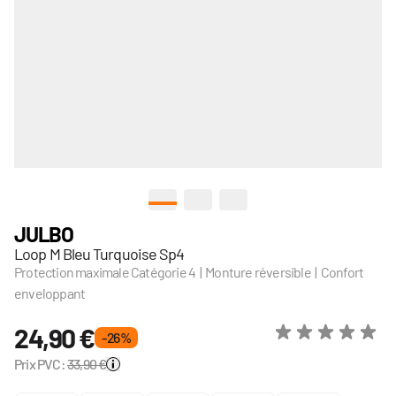
View larger image
View larger image
View larger image
JULBO
Loop M Bleu Turquoise Sp4
Protection maximale Catégorie 4 | Monture réversible | Confort
enveloppant
24,90 €
- 26 %
Prix PVC:
33,90 €